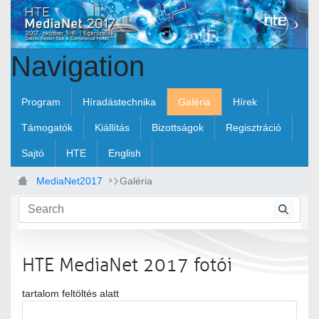
Skip to Main Content
Navigation
Program
Híradástechnika
Galéria
Hírek
Támogatók
Kiállítás
Bizottságok
Regisztráció
Sajtó
HTE
English
MediaNet2017
Galéria
HTE MediaNet 2017 fotói
tartalom feltöltés alatt
Media Gallery