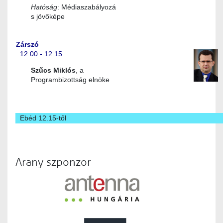
Hatóság
: Médiaszabályozá
s jövőképe
Zárszó
12.00 - 12.15
Szűcs Miklós
, a
Programbizottság elnöke
Ebéd 12.15-től
Arany szponzor