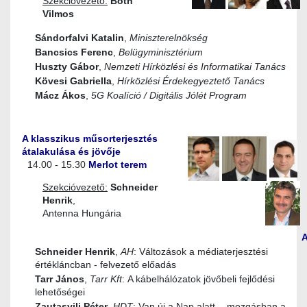
Szekcióvezető:
Both
Vilmos
Sándorfalvi Katalin
,
Miniszterelnökség
Bancsics Ferenc
,
Belügyminisztérium
Huszty Gábor
,
Nemzeti Hírközlési és Informatikai Tanács
Kövesi Gabriella
,
Hírközlési Érdekegyeztető Tanács
Mácz Ákos
,
5G Koalíció / Digitális Jólét Program
A klasszikus műsorterjesztés
átalakulása és jövője
14.00 - 15.30
Merlot terem
Szekcióvezető:
Schneider
Henrik
,
Antenna Hungária
Schneider Henrik
,
AH
: Változások a médiaterjesztési
értékláncban - felvezető előadás
Tarr János
,
Tarr Kft
: A kábelhálózatok jövőbeli fejlődési
lehetőségei
Zautasvili Péter
,
HDT
: Van új a Nap alatt - mozgásban a