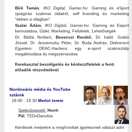
Bíró Tamás
, IKO Digital, Gamer.hu
: Gaming és eSport
újságírás szakmai oldalról, self branding és marketing
"ebben a világban"
Szalai Ádám
,
IKO Digital, Gamer.hu
: Gaming és Esport
bemutatása, Üzlet, Marketing, Felületek, Lehetőségek
Dr. Bátfai Norbert,
Besenczi Renátó
, Dr. habil. Szabó
József, Dr. Jeszenszky Péter, Dr. Buda András,
Debreceni
Egyetem:
DEAC-Hackers: egy e-sport szakosztály
megálmodása és megszervezése
Kerekasztal beszélgetés és kérdezz/felelek a fenti
előadók részvételével
Nonlineáris média és YouTube
sztárok
18.00 - 19.30
Merlot terem
Szekcióvezető:
Honti
Pál
,
TEDxDanubia
Kérdések melyekre a meghívottak igyekeznek választ adni: