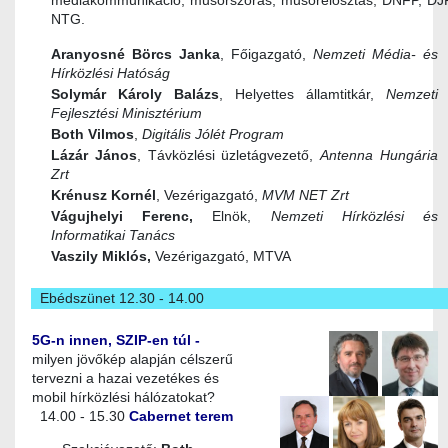
médiakommunikáció, műsorszórás, műsorelosztás, DNFP, DJP
NTG.
Aranyosné Börcs Janka
, Főigazgató,
Nemzeti Média- és
Hírközlési Hatóság
Solymár Károly Balázs
, Helyettes államtitkár,
Nemzeti
Fejlesztési Minisztérium
Both Vilmos
,
Digitális Jólét Program
Lázár János
, Távközlési üzletágvezető,
Antenna Hungária
Zrt
Krénusz Kornél
, Vezérigazgató,
MVM NET Zrt
Vágujhelyi Ferenc,
Elnök,
Nemzeti Hírközlési és
Informatikai Tanács
Vaszily Miklós,
Vezérigazgató, MTVA
Ebédszünet 12.30 - 14.00
5G-n innen, SZIP-en túl -
milyen jövőkép alapján célszerű
tervezni a hazai vezetékes és
mobil hírközlési hálózatokat?
14.00 - 15.30
Cabernet terem