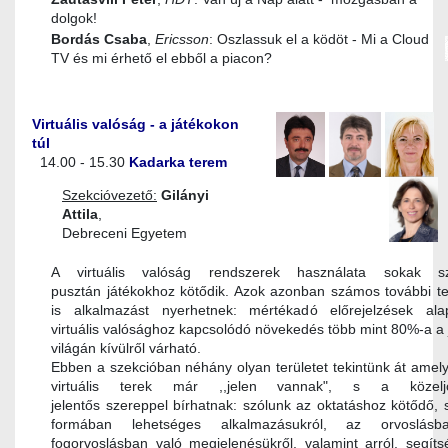
dolgok!
Bordás Csaba
,
Ericsson
: Oszlassuk el a ködöt - Mi a Cloud
TV és mi érhető el ebből a piacon?
Virtuális valóság - a játékokon
túl
14.00 - 15.30
Kadarka terem
Szekcióvezető:
Gilányi
Attila
,
Debreceni Egyetem
A virtuális valóság rendszerek használata sokak s
pusztán játékokhoz kötődik. Azok azonban számos további te
is alkalmazást nyerhetnek: mértékadó előrejelzések al
virtuális valósághoz kapcsolódó növekedés több mint 80%-a a 
világán kívülről várható.
Ebben a szekcióban néhány olyan területet tekintünk át amel
virtuális terek már ,,jelen vannak", s a közelj
jelentős szereppel bírhatnak: szólunk az oktatáshoz kötődő,
formában lehetséges alkalmazásukról, az orvoslás
fogorvoslásban való megjelenésükről, valamint arról, segíts