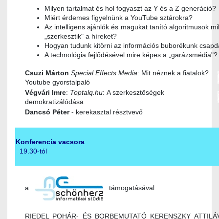
Milyen tartalmat és hol fogyaszt az Y és a Z generáció?
Miért érdemes figyelnünk a YouTube sztárokra?
Az intelligens ajánlók és magukat tanító algoritmusok m
„szerkesztik" a híreket?
Hogyan tudunk kitörni az információs buborékunk csapd
A technológia fejlődésével mire képes a „garázsmédia"?
Csuzi Márton
Special Effects Media
: Mit néznek a fiatalok?
Youtube gyorstalpaló
Végvári Imre
:
Toptalq.hu
: A szerkesztőségek
demokratizálódása
Dancsó Péter
- kerekasztal résztvevő
Konferencia vacsora
19.30-tól
a
támogatásával
RIEDEL POHÁR- ÉS BORBEMUTATÓ KERENSZKY ATTILÁ