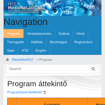
Skip to Main Content
Navigation
Program
Híradástechnika
Galéria
Hírek
Támogatók
Kiállítás
Bizottságok
Regisztráció
Sajtó
HTE
English
MediaNet2017
Program
Program áttekintő
Programfüzet letölthető
Csütörtök
Pént