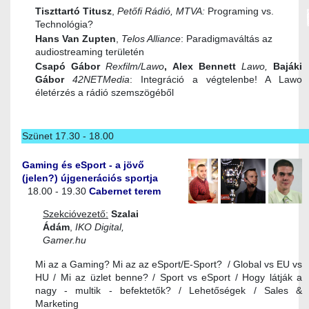
Tiszttartó Titusz
,
Petőfi Rádió, MTVA:
Programing vs.
Technológia?
Hans Van Zupten
,
Telos Alliance
: Paradigmaváltás az
audiostreaming területén
Csapó Gábor
Rexfilm/Lawo
,
Alex Bennett
Lawo,
Bajáki
Gábor
42NETMedia
: Integráció a végtelenbe! A Lawo
életérzés a rádió szemszögéből
Szünet 17.30 - 18.00
Gaming és eSport - a jövő
(jelen?) újgenerációs sportja
18.00 - 19.30
Cabernet terem
Szekcióvezető:
Szalai
Ádám
,
IKO Digital,
Gamer.hu
Mi az a Gaming? Mi az az eSport/E-Sport? /
Global vs EU vs
HU / Mi az üzlet benne? /
Sport vs eSport / Hogy látják a
nagy - multik - befektetők? /
Lehetőségek / Sales &
Marketing