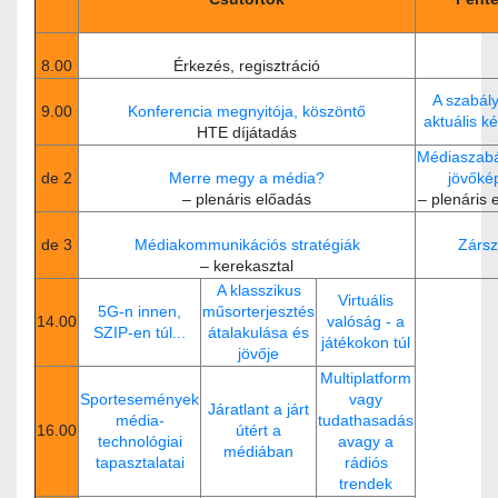
8.00
Érkezés, regisztráció
A szabál
9.00
Konferencia megnyitója, köszöntő
aktuális k
HTE díjátadás
Médiaszab
de 2
Merre megy a média?
jövőké
– plenáris előadás
– plenáris 
de 3
Médiakommunikációs stratégiák
Zárs
–
kerekasztal
A klasszikus
Virtuális
5G-n innen,
műsorterjesztés
14.00
valóság - a
SZIP-en túl...
átalakulása és
játékokon túl
jövője
Multiplatform
Sportesemények
vagy
Járatlant a járt
média-
tudathasadás
16.00
útért a
technológiai
avagy a
médiában
tapasztalatai
rádiós
trendek