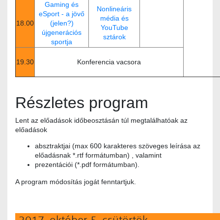
Gaming és
Nonlineáris
eSport - a jövő
média és
18.00
(jelen?)
YouTube
újgenerációs
sztárok
sportja
19.30
Konferencia vacsora
Részletes program
Lent az előadások időbeosztásán túl megtalálhatóak az
előadások
absztraktjai (max 600 karakteres szöveges leírása az
előadásnak *.rtf formátumban) , valamint
prezentációi (*.pdf formátumban).
A program módosítás jogát fenntartjuk.