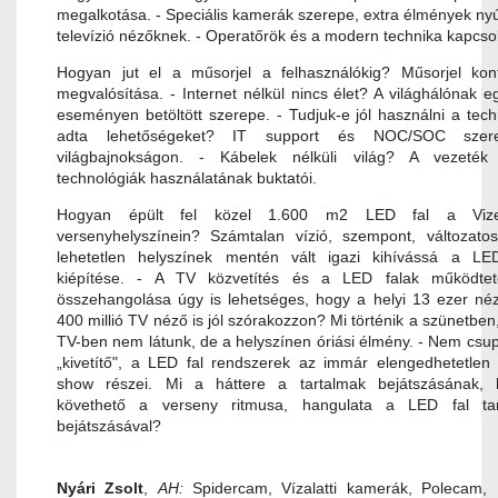
megalkotása. - Speciális kamerák szerepe, extra élmények nyú
televízió nézőknek. - Operatőrök és a modern technika kapcso
Hogyan jut el a műsorjel a felhasználókig? Műsorjel kont
megvalósítása. - Internet nélkül nincs élet? A világhálónak e
eseményen betöltött szerepe. - Tudjuk-e jól használni a tech
adta lehetőségeket? IT support és NOC/SOC sze
világbajnokságon. - Kábelek nélküli világ? A vezeték 
technológiák használatának buktatói.
Hogyan épült fel közel 1.600 m2 LED fal a Vi
versenyhelyszínein? Számtalan vízió, szempont, változato
lehetetlen helyszínek mentén vált igazi kihívássá a LE
kiépítése. - A TV közvetítés és a LED falak működtet
összehangolása úgy is lehetséges, hogy a helyi 13 ezer né
400 millió TV néző is jól szórakozzon? Mi történik a szünetben
TV-ben nem látunk, de a helyszínen óriási élmény. - Nem csu
„kivetítő", a LED fal rendszerek az immár elengedhetetlen 
show részei. Mi a háttere a tartalmak bejátszásának,
követhető a verseny ritmusa, hangulata a LED fal tar
bejátszásával?
Nyári Zsolt
,
AH:
Spidercam, Vízalatti kamerák, Polecam,