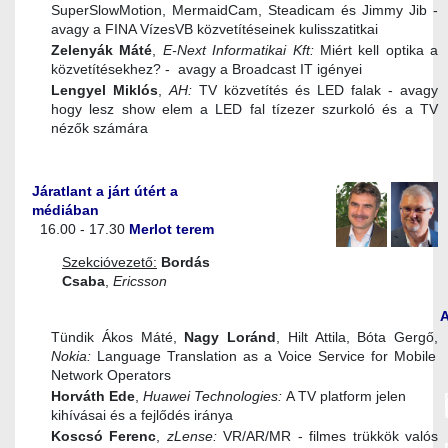
SuperSlowMotion, MermaidCam, Steadicam és Jimmy Jib -
avagy a FINA VízesVB közvetítéseinek kulisszatitkai
Zelenyák Máté
,
E-Next Informatikai Kft:
Miért kell optika a
közvetítésekhez? - avagy a Broadcast IT igényei
Lengyel Miklós
,
AH:
TV közvetítés és LED falak - avagy
hogy lesz show elem a LED fal tízezer szurkoló és a TV
nézők számára
Járatlant a járt útért a
médiában
16.00 - 17.30
Merlot terem
Szekcióvezető:
Bordás
Csaba
,
Ericsson
Tündik Ákos Máté,
Nagy Loránd
, Hilt Attila, Bóta Gergő,
Nokia:
Language Translation as a Voice Service for Mobile
Network Operators
Horváth Ede
,
Huawei Technologies:
A TV platform jelen
kihívásai és a fejlődés iránya
Koscsó Ferenc
,
zLense:
VR/AR/MR - filmes trükkök valós