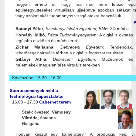
hogyan érhető el, hogy ma már nem létező épüle
épületegyütteseket virtuálisan újjáépítve azokban sétákat t
vagy azokat akár tudományos vizsgálatokra használjuk.
Baranyi Péter
, Széchenyi István Egyetem, BME:
3D média
Horváth Ildikó
,
Pécsi Tudományegyetem:
A digitális oktatás
legújabb eszközei és módszerei
Zichar Marianna
,
Debreceni Egyetem:
Tendenciák,
lehetőségek virtuális térben a digitális fogászat területén
Gilányi Attila
,
Debreceni Egyetem:
Múzeumok és
műemlékek megjelenítése virtuális terekben
Kávészünet 15.30 - 16.00
Sportesemények média-
technológiai tapasztalatai
16.00 - 17.30
Cabernet terem
Szekcióvezető:
Vámossy
Viktória
, Antenna
Hungária
Hogyan készül egy kameraterv? A produkció képi vil