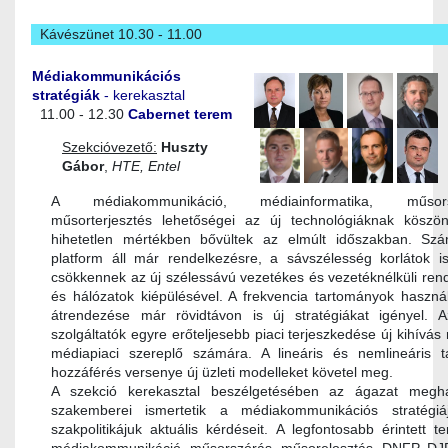
Kávészünet 10.30 - 11.00
Médiakommunikációs
stratégiák
- kerekasztal
11.00 - 12.30
Cabernet terem
Szekcióvezető:
Huszty
Gábor
,
HTE, Entel
A médiakommunikáció, médiainformatika, műsors
műsorterjesztés lehetőségei az új technológiáknak köszö
hihetetlen mértékben bővültek az elmúlt időszakban. Sz
platform áll már rendelkezésre, a sávszélesség korlátok i
csökkennek az új szélessávú vezetékes és vezetéknélküli ren
és hálózatok kiépülésével. A frekvencia tartományok haszná
átrendezése már rövidtávon is új stratégiákat igényel.
szolgáltatók egyre erőteljesebb piaci terjeszkedése új kihívá
médiapiaci szereplő számára. A lineáris és nemlineáris t
hozzáférés versenye új üzleti modelleket követel meg.
A szekció kerekasztal beszélgetésében az ágazat megh
szakemberei ismertetik a médiakommunikációs stratégi
szakpolitikájuk aktuális kérdéseit. A legfontosabb érintett te