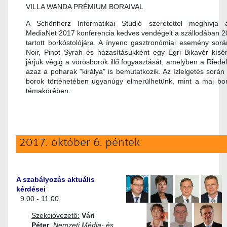
VILLA WANDA PRÉMIUM BORAIVAL
A Schönherz Informatikai Stúdió szeretettel meghívja
MediaNet 2017 konferencia kedves vendégeit a szállodában 20
tartott borkóstolójára. A ínyenc gasztronómiai esemény sorá
Noir, Pinot Syrah és házasításukként egy Egri Bikavér kísé
járjuk végig a vörösborok illő fogyasztását, amelyben a Riede
azaz a poharak "királya" is bemutatkozik. Az ízlelgetés során
borok történetében ugyanúgy elmerülhetünk, mint a mai bor
témakörében.
2017. október 6. péntek
A szabályozás aktuális
kérdései
9.00 - 11.00
Szekcióvezető:
Vári
Péter
,
Nemzeti Média- és