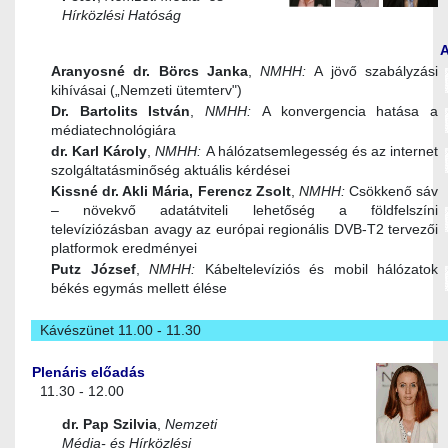
Hírközlési Hatóság
Aranyosné dr. Börcs Janka
,
NMHH:
A jövő szabályzási
kihívásai („Nemzeti ütemterv")
Dr. Bartolits István
,
NMHH:
A konvergencia hatása a
médiatechnológiára
dr. Karl Károly
,
NMHH:
A hálózatsemlegesség és az internet
szolgáltatásminőség aktuális kérdései
Kissné dr. Akli Mária, Ferencz Zsolt
,
NMHH:
Csökkenő sáv
– növekvő adatátviteli lehetőség a földfelszíni
televíziózásban avagy az európai regionális DVB-T2 tervezői
platformok eredményei
Putz József
,
NMHH:
Kábeltelevíziós és mobil hálózatok
békés egymás mellett élése
Kávészünet 11.00 - 11.30
Plenáris előadás
11.30 - 12.00
dr. Pap Szilvia
,
Nemzeti
Média- és Hírközlési