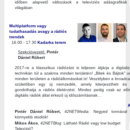
időben: alapvető változások a televíziós adásgrafikák
világában
Multiplatform vagy
tudathasadás avagy a rádiós
trendek
16.00 - 17.30
Kadarka terem
Szekcióvezető:
Pintér
Dániel Róbert
2017-re a klasszikus rádiózást is teljesen átjárja a digitali
technikán túl a szakma minden területén! „Bitek és Bájtok" ur
minden területen a rádióállomásokat is! Veszélyben a broadca
születőben egy új nemzedék, amely kiterjesztheti és 
gondolhatja a rádiós életérzést. Mindez pedig csak az elő
digitális rádiók által érkező új időszámításnak…
Pintér Dániel Róbert
,
42NETMedia
: Negyed tonnával
könnyebb stúdiók!
Mikos Ákos
,
42NETBlog
: Látható Rádió vagy low budget
Televízió?