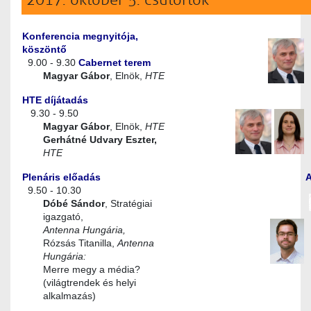
2017. október 5. csütörtök
Konferencia megnyitója,
köszöntő
9.00 - 9.30
Cabernet terem
Magyar Gábor
, Elnök,
HTE
HTE díjátadás
9.30 - 9.50
Magyar Gábor
, Elnök,
HTE
Gerhátné Udvary Eszter,
HTE
Plenáris előadás
9.50 - 10.30
Dóbé Sándor
, Stratégiai
igazgató,
Antenna Hungária,
Rózsás Titanilla,
Antenna
Hungária:
Merre megy a média?
(világtrendek és helyi
alkalmazás)