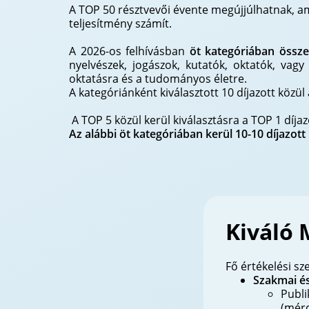
A TOP 50 résztvevői évente megújjúlhatnak, a
teljesítmény számít.
A 2026-os felhívásban
öt kategóriában össze
nyelvészek, jogászok, kutatók, oktatók, vag
oktatásra és a tudományos életre.
A kategóriánként kiválasztott 10 díjazott közül 
A TOP 5 közül kerül kiválasztásra a TOP 1 díjaz
Az alábbi öt kategóriában kerül 10-10 díjazott 
Kiváló 
Fő értékelési s
Szakmai é
Publi
(mérc