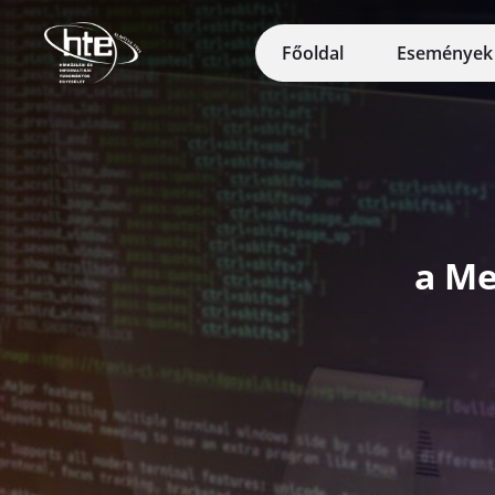
Ugrás a fő tartalomhoz
Főoldal
Eseménye
a Me