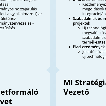
atása
Kezdeményez
mányos hozzájárulás
megoldások f
leti vagy alkalmazott) az
integrációjá
rületéhez
Szabadalmak és i
mányszervezés és -
projektek
erűsítés
Új technológ
megvalósítás
szabadalmaz
termékesítés
Piaci eredmények
Jelentős üzle
új technológ
MI Stratégi
letformáló
Vezető
vet