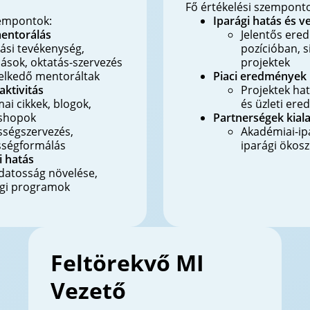
Fő értékelési szempont
zempontok:
Iparági hatás és v
mentorálás
Jelentős ere
ási tevékenység,
pozícióban, s
ások, oktatás-szervezés
projektek
elkedő mentoráltak
Piaci eredmények
aktivitás
Projektek hat
ai cikkek, blogok,
és üzleti er
shopok
Partnerségek kiala
ségszervezés,
Akadémiai-ipa
sségformálás
iparági ökos
 hatás
datosság növelése,
ági programok
Feltörekvő MI
Vezető