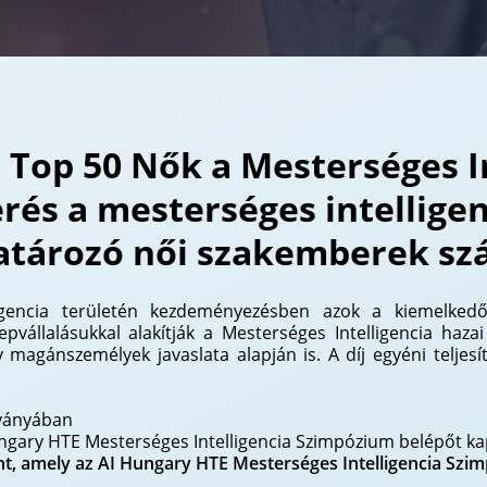
E Top 50 Nők a Mesterséges I
erés a mesterséges intelligen
tározó női szakemberek sz
encia területén kezdeményezésben azok a kiemelkedő
epvállalásukkal alakítják a Mesterséges Intelligencia hazai 
y magánszemélyek javaslata alapján is. A díj egyéni telje
dványában
ngary HTE Mesterséges Intelligencia Szimpózium belépőt k
nt, amely az AI Hungary HTE Mesterséges Intelligencia Szi