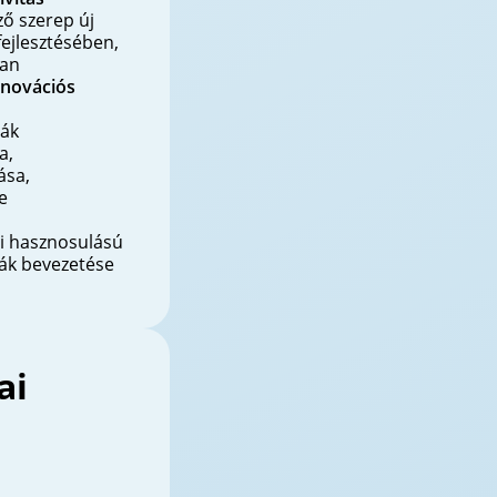
ő szerep új
ejlesztésében,
ban
nnovációs
iák
a,
ása,
e
ti hasznosulású
iák bevezetése
ai