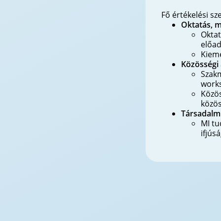
Fő értékelési s
Oktatás, 
Oktat
előad
Kiem
Közösségi 
Szakm
work
Közös
közö
Társadalmi
MI tu
ifjús