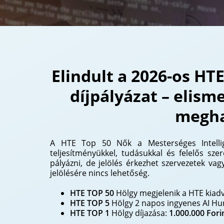
Elindult a 2026-os HT
díjpályázat – elism
megha
A HTE Top 50 Nők a Mesterséges Intellig
teljesítményükkel, tudásukkal és felelős szer
pályázni, de jelölés érkezhet szervezetek vag
jelölésére nincs lehetőség.
HTE TOP 50
Hölgy megjelenik a HTE kia
HTE TOP 5
Hölgy 2 napos ingyenes AI Hu
HTE TOP 1
Hölgy díjazása:
1.000.000 Fori