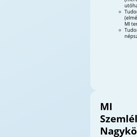
utóh
Tudo
(elmé
MI te
Tudo
népsz
MI
Szemlé
Nagykö