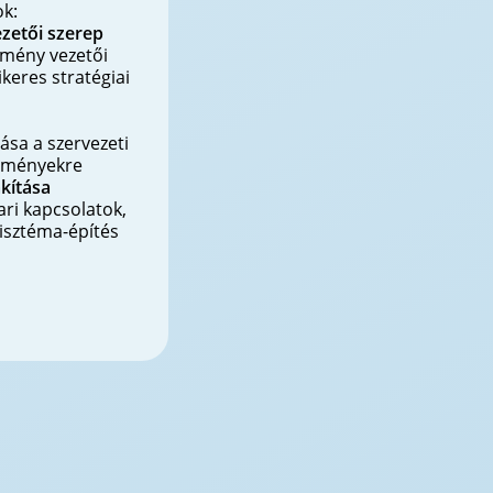
ok:
ezetői szerep
dmény vezetői
ikeres stratégiai
ása a szervezeti
edményekre
kítása
ri kapcsolatok,
zisztéma-építés