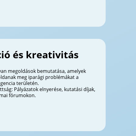
ió és kreativitás
Olyan megoldások bemutatása, amelyek
ldanak meg iparági problémákat a
igencia területén.
tság: Pályázatok elnyerése, kutatási díjak,
kmai fórumokon.