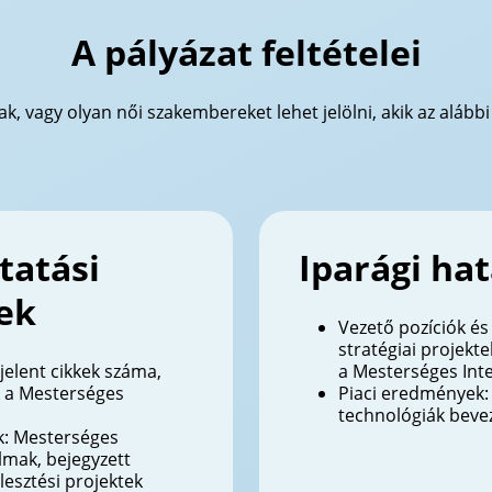
A pályázat feltételei
, vagy olyan női szakembereket lehet jelölni, akik az alábbi
tatási
Iparági hat
ek
Vezető pozíciók és 
stratégiai projekt
elent cikkek száma,
a Mesterséges Inte
k a Mesterséges
Piaci eredmények: 
technológiák bevez
k: Mesterséges
lmak, bejegyzett
lesztési projektek