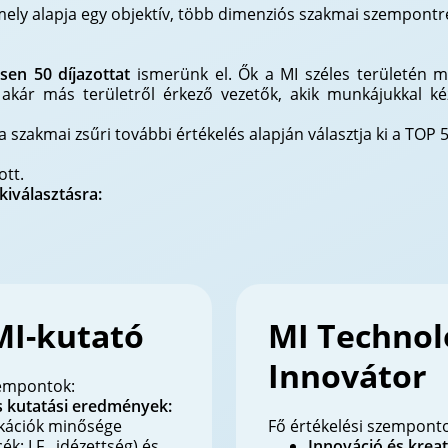
mely alapja egy objektív, több dimenziós szakmai szempont
sen 50 díjazottat
ismerünk el. Ők a MI széles területén 
y akár más területről érkező vezetők, akik munkájukkal ké
a szakmai zsűri további értékelés alapján választja ki a TOP 5
ott.
kiválasztásra:
MI-kutató
MI Technol
Innovátor
zempontok:
s kutatási eredmények:
kációk minősége
Fő értékelési szempont
ék: I.F., idézettség) és
Innováció és kreat