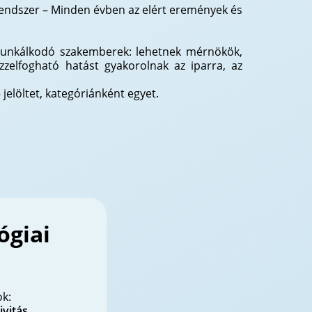
rendszer – Minden évben az elért eremények és
munkálkodó szakemberek: lehetnek mérnökök,
zzelfogható hatást gyakorolnak az iparra, az
 jelöltet, kategóriánként egyet.
ógiai
ok:
ivitás