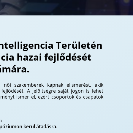
ntelligencia Területén
cia hazai fejlődését
ámára.
 női szakemberek kapnak elismerést, akik
fejlődését. A jelöltségre saját jogon is lehet
sítményt ismer el, ezért csoportok és csapatok
ap
mpóziumon kerül átadásra.