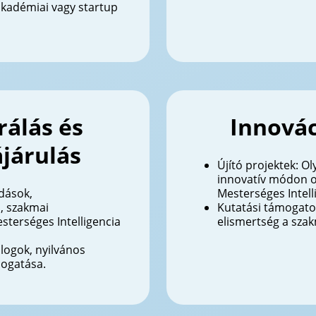
 akadémiai vagy startup
álás és
Innovác
járulás
Újító projektek: 
innovatív módon o
dások,
Mesterséges Intell
, szakmai
Kutatási támogatot
sterséges Intelligencia
elismertség a sza
blogok, nyilvános
mogatása.