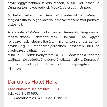
egyik leggyorsabban fejlődő részén, a XIII. kerületben, a
Duna-parton helyezkedik el. A belváros csupán 15 perc.
A hotel autóval és tömegközlekedéssel is könnyen
megközelíthető. A gépkocsival érkezők részére zárt parkolót
biztosított.
A szálloda különösen alkalmas konferenciák, tárgyalások,
tanácskozások, szimpóziumok, kiállítások és egyéb
rendezvények lebonyolítására, mivel a konferencia szinten
egyidejűleg 9 rendezvényteremben összesen 800 fő
elhelyezése oldható meg.
Mind a 9 rendezvényterem a "C" konferencia szinten
található, többségükből gyönyörű rálátás nyílik a Dunára. A
termek mindegyike természetes megvilágítású és
klimatizált.
Danubius Hotel Helia
1133 Budapest, Kárpát utca
62-64.
Tel.: +36 1 889 5800
GPS koordináták: N 47°31'32" E 19°3'21"