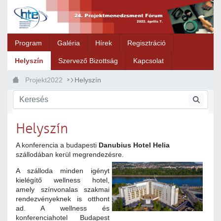
Ugrás a fő tartalomhoz
Program
Galéria
Hírek
Regisztráció
Helyszín
Szervező Bizottság
Kapcsolat
Projekt2022
Helyszín
Helyszín
A konferencia a budapesti
Danubius Hotel Helia
szállodában kerül megrendezésre.
A szálloda minden igényt
kielégítő wellness hotel,
amely színvonalas szakmai
rendezvényeknek is otthont
ad. A wellness és
konferenciahotel Budapest