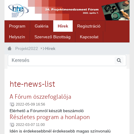
Ugrás a fő tartalomhoz
Program
Galéria
Hírek
Regisztráció
Helyszín
Szervező Bizottság
Kapcsolat
Projekt2022
Hírek
hte-news-list
A Fórum öszzefoglalója
2022-05-09 16:56
Elérhető a Fórumról készült beszámoló
Részletes program a honlapon
2022-03-07 11:00
Idén is érdekesebbnél érdekesebb magas színvonalú