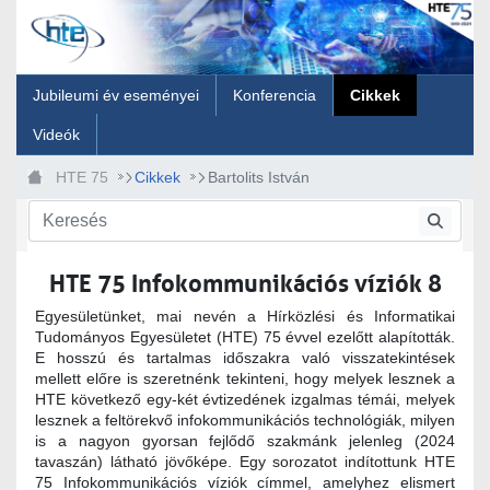
Ugrás a fő tartalomhoz
Jubileumi év eseményei
Konferencia
Cikkek
Videók
HTE 75
Cikkek
Bartolits István
HTE 75 Infokommunikációs víziók 8
Egyesületünket, mai nevén a Hírközlési és Informatikai
Tudományos Egyesületet (HTE) 75 évvel ezelőtt alapították.
E hosszú és tartalmas időszakra való visszatekintések
mellett előre is szeretnénk tekinteni, hogy melyek lesznek a
HTE következő egy-két évtizedének izgalmas témái, melyek
lesznek a feltörekvő infokommunikációs technológiák, milyen
is a nagyon gyorsan fejlődő szakmánk jelenleg (2024
tavaszán) látható jövőképe. Egy sorozatot indítottunk HTE
75 Infokommunikációs víziók címmel, amelyhez elismert