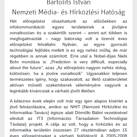
Bartolits István
Nemzeti Média- és Hírközlési Hatóság
Hét előrejelzést olvashattunk az előzőekben az
infokommunikáció egyes területeinek a jövőjére
vonatkozóan és a szakértők szerint – amint azt többen is
megfogalmazták – nagy bátorság volt a tizenöt éves
előrejelzést felvállalni. Nyilván, az egyre gyorsuló
technológiai fejlődés mellett is ez egy nehéz műfaj, de már
régebben is annak számított. Erre utal a Nobel-díjas Niels
Bohr mondása is: „Prediction is very difficult, especially
about the future”, azaz „Az előrejelzés nagyon nehéz dolog,
különösen, ha a jövőre vonatkozik”. Ugyanakkor teljesen
természetes igény, hogy szakavatott, az illető szakterületet
aktívan művelő szakemberek véleményére vagyunk a
leginkább kíváncsiak a várható jövőt illetően.
A kétezres évek elején volt már egy igen alapos kísérlet a
jövő felvázolására, amikor az NHIT (Nemzeti Hírközlési és
Informatikai Tanács) égisze alatt Dömölki Bálint vezetésével
elindult az IT3 (Információs Társadalom Technológiai
Távlatai) projekt. A célja az volt, hogy a hírközlés és az
informatika területén összesen 27 résztémában adjon 15
éves előrejelzéseket a várható fejlődésről. A 2005-2008