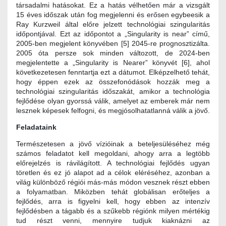
társadalmi hatásokat. Ez a hatás vélhetően már a vizsgált
15 éves időszak után fog megjelenni és erősen egybeesik a
Ray Kurzweil által előre jelzett technológiai szingularitás
időpontjával. Ezt az időpontot a „Singularity is near” című,
2005-ben megjelent könyvében [5] 2045-re prognosztizálta.
2005 óta persze sok minden változott, de 2024-ben
megjelentette a „Singularity is Nearer” könyvét [6], ahol
következetesen fenntartja ezt a dátumot. Elképzelhető tehát,
hogy éppen ezek az összefonódások hozzák meg a
technológiai szingularitás időszakát, amikor a technológia
fejlődése olyan gyorssá válik, amelyet az emberek már nem
lesznek képesek felfogni, és megjósolhatatlanná válik a jövő.
Feladataink
Természetesen a jövő vízióinak a beteljesüléséhez még
számos feladatot kell megoldani, ahogy arra a legtöbb
előrejelzés is rávilágított. A technológiai fejlődés ugyan
töretlen és ez jó alapot ad a célok eléréséhez, azonban a
világ különböző régiói más-más módon vesznek részt ebben
a folyamatban. Miközben tehát globálisan erőteljes a
fejlődés, arra is figyelni kell, hogy ebben az intenzív
fejlődésben a tágabb és a szűkebb régiónk milyen mértékig
tud részt venni, mennyire tudjuk kiaknázni az