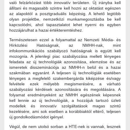
való felzárkózást több innovatív területen. Új irányba kell
állítani és magasabb szintre kell hozni az oktatást egészen
az alapoktól a posztgraduális képzésig. A lehető legtöbb
olyan projektbe, nemzetközi munkamegosztásba be kell
kapcsolódni, ahol tapasztalatot lehet nyerni és egyben
hozzájárulhat a hazai értékteremtéshez.
Természetesen ezzel a folyamattal az Nemzeti Média- és
Hírközlési Hatóságnak, az NMHH-nak, mint
infokommunikációs szabályozó hatóságnak is együtt kell
mozognia. A jelenlegi piac szabályozása mellett lényeges
feladata az új technológiák azonosítása, elemzése és az
ismeretek disszeminációja az NMHH-n belül és a hazai
szakmában egyaránt. A teljesen új technológiák esetében
lényeges a megfelelő szakembergárda kiképzése és/vagy
felvétele ezek mélyebb megismerésére, a várható
szabályozási kérdések azonosítására és megoldására. A
folyamat eredményeként az NMHH egészének képesnek
kell lennie az új technológiák, a hozzájuk tartozó üzleti
modellek és innovatív szolgáltatások magas szintű
kezelésére, ami sok esetben a korábbiaktól eltérő, teljesen
új gondolkodásmódot igényel.
Végül, de nem utolsó sorban a HTE-nek is vannak, lesznek