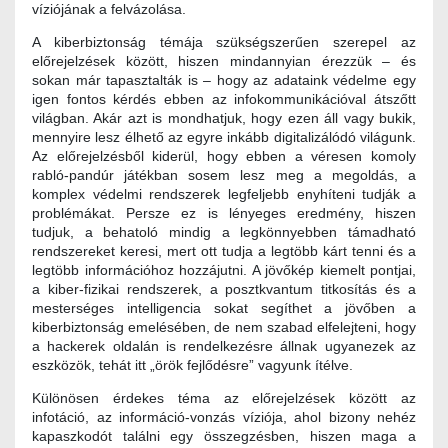
víziójának a felvázolása.
A kiberbiztonság témája szükségszerűen szerepel az
előrejelzések között, hiszen mindannyian érezzük – és
sokan már tapasztalták is – hogy az adataink védelme egy
igen fontos kérdés ebben az infokommunikációval átszőtt
világban. Akár azt is mondhatjuk, hogy ezen áll vagy bukik,
mennyire lesz élhető az egyre inkább digitalizálódó világunk.
Az előrejelzésből kiderül, hogy ebben a véresen komoly
rabló-pandúr játékban sosem lesz meg a megoldás, a
komplex védelmi rendszerek legfeljebb enyhíteni tudják a
problémákat. Persze ez is lényeges eredmény, hiszen
tudjuk, a behatoló mindig a legkönnyebben támadható
rendszereket keresi, mert ott tudja a legtöbb kárt tenni és a
legtöbb információhoz hozzájutni. A jövőkép kiemelt pontjai,
a kiber-fizikai rendszerek, a posztkvantum titkosítás és a
mesterséges intelligencia sokat segíthet a jövőben a
kiberbiztonság emelésében, de nem szabad elfelejteni, hogy
a hackerek oldalán is rendelkezésre állnak ugyanezek az
eszközök, tehát itt „örök fejlődésre” vagyunk ítélve.
Különösen érdekes téma az előrejelzések között az
infotáció, az információ-vonzás víziója, ahol bizony nehéz
kapaszkodót találni egy összegzésben, hiszen maga a