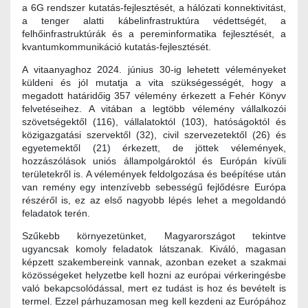
a 6G rendszer kutatás-fejlesztését, a hálózati konnektivitást,
a tenger alatti kábelinfrastruktúra védettségét, a
felhőinfrastruktúrák és a pereminformatika fejlesztését, a
kvantumkommunikáció kutatás-fejlesztését.
A vitaanyaghoz 2024. június 30-ig lehetett véleményeket
küldeni és jól mutatja a vita szükségességét, hogy a
megadott határidőig 357 vélemény érkezett a Fehér Könyv
felvetéseihez. A vitában a legtöbb vélemény vállalkozói
szövetségektől (116), vállalatoktól (103), hatóságoktól és
közigazgatási szervektől (32), civil szervezetektől (26) és
egyetemektől (21) érkezett, de jöttek vélemények,
hozzászólások uniós állampolgároktól és Európán kívüli
területekről is. A vélemények feldolgozása és beépítése után
van remény egy intenzívebb sebességű fejlődésre Európa
részéről is, ez az első nagyobb lépés lehet a megoldandó
feladatok terén.
Szűkebb környezetünket, Magyarországot tekintve
ugyancsak komoly feladatok látszanak. Kiváló, magasan
képzett szakembereink vannak, azonban ezeket a szakmai
közösségeket helyzetbe kell hozni az európai vérkeringésbe
való bekapcsolódással, mert ez tudást is hoz és bevételt is
termel. Ezzel párhuzamosan meg kell kezdeni az Európához