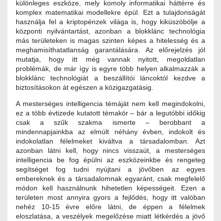
különleges eszköze, mely komoly informatikai háttérre és
komplex matematikai modellekre épül. Ezt a tulajdonságát
használja fel a kriptopénzek világa is, hogy kiküszöbölje a
központi nyilvántartást, azonban a blokklánc technológia
más területeken is magas szinten képes a hitelesség és a
meghamisíthatatlanság garantálására. Az előrejelzés jól
mutatja, hogy itt még vannak nyitott, megoldatlan
problémák, de már így is egyre több helyen alkalmazzák a
blokklánc technológiát a beszállítói láncoktól kezdve a
biztosításokon át egészen a közigazgatásig.
A mesterséges intelligencia témáját nem kell megindokolni,
ez a több évtizede kutatott témakör – bár a legutóbbi időkig
csak a szűk szakma ismerte – berobbant a
mindennapjainkba az elmúlt néhány évben, indokolt és
indokolatlan félelmeket kiváltva a társadalomban. Azt
azonban látni kell, hogy nincs visszaút, a mesterséges
intelligencia be fog épülni az eszközeinkbe és rengeteg
segítséget fog tudni nyújtani a jövőben az egyes
embereknek és a társadalomnak egyaránt, csak megfelelő
módon kell használnunk hihetetlen képességeit. Ezen a
területen most annyira gyors a fejlődés, hogy itt valóban
nehéz 10-15 évre előre látni, de éppen a félelmek
eloszlatása, a veszélyek megelőzése miatt létkérdés a jövő