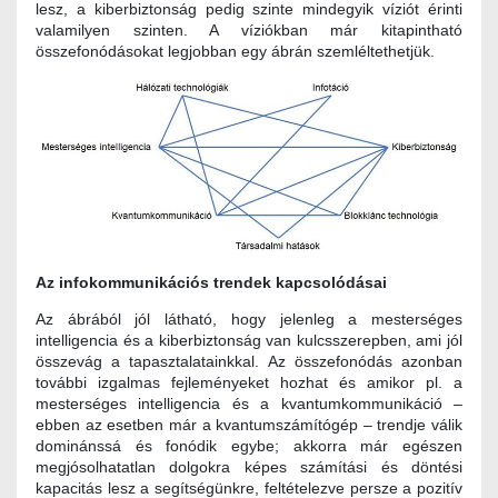
lesz, a kiberbiztonság pedig szinte mindegyik víziót érinti
valamilyen szinten. A víziókban már kitapintható
összefonódásokat legjobban egy ábrán szemléltethetjük.
Az infokommunikációs trendek kapcsolódásai
Az ábrából jól látható, hogy jelenleg a mesterséges
intelligencia és a kiberbiztonság van kulcsszerepben, ami jól
összevág a tapasztalatainkkal. Az összefonódás azonban
további izgalmas fejleményeket hozhat és amikor pl. a
mesterséges intelligencia és a kvantumkommunikáció –
ebben az esetben már a kvantumszámítógép – trendje válik
dominánssá és fonódik egybe; akkorra már egészen
megjósolhatatlan dolgokra képes számítási és döntési
kapacitás lesz a segítségünkre, feltételezve persze a pozitív