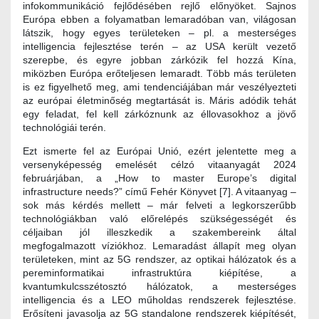
infokommunikáció fejlődésében rejlő előnyöket. Sajnos
Európa ebben a folyamatban lemaradóban van, világosan
látszik, hogy egyes területeken – pl. a mesterséges
intelligencia fejlesztése terén – az USA került vezető
szerepbe, és egyre jobban zárkózik fel hozzá Kína,
miközben Európa erőteljesen lemaradt. Több más területen
is ez figyelhető meg, ami tendenciájában már veszélyezteti
az európai életminőség megtartását is. Máris adódik tehát
egy feladat, fel kell zárkóznunk az éllovasokhoz a jövő
technológiái terén.
Ezt ismerte fel az Európai Unió, ezért jelentette meg a
versenyképesség emelését célzó vitaanyagát 2024
februárjában, a „How to master Europe’s digital
infrastructure needs?” című Fehér Könyvet [7]. A vitaanyag –
sok más kérdés mellett – már felveti a legkorszerűbb
technológiákban való előrelépés szükségességét és
céljaiban jól illeszkedik a szakembereink által
megfogalmazott víziókhoz. Lemaradást állapít meg olyan
területeken, mint az 5G rendszer, az optikai hálózatok és a
pereminformatikai infrastruktúra kiépítése, a
kvantumkulcsszétosztó hálózatok, a mesterséges
intelligencia és a LEO műholdas rendszerek fejlesztése.
Erősíteni javasolja az 5G standalone rendszerek kiépítését,