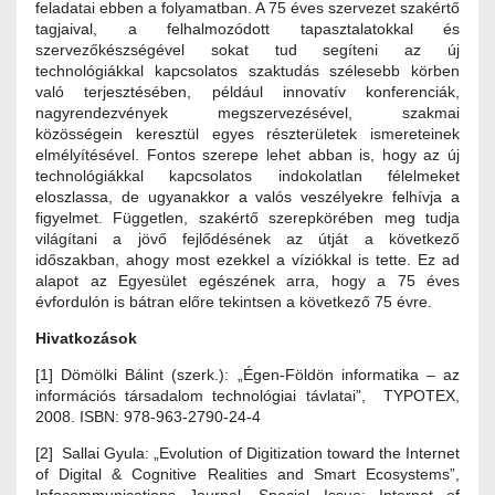
feladatai ebben a folyamatban. A 75 éves szervezet szakértő
tagjaival, a felhalmozódott tapasztalatokkal és
szervezőkészségével sokat tud segíteni az új
technológiákkal kapcsolatos szaktudás szélesebb körben
való terjesztésében, például innovatív konferenciák,
nagyrendezvények megszervezésével, szakmai
közösségein keresztül egyes részterületek ismereteinek
elmélyítésével. Fontos szerepe lehet abban is, hogy az új
technológiákkal kapcsolatos indokolatlan félelmeket
eloszlassa, de ugyanakkor a valós veszélyekre felhívja a
figyelmet. Független, szakértő szerepkörében meg tudja
világítani a jövő fejlődésének az útját a következő
időszakban, ahogy most ezekkel a víziókkal is tette. Ez ad
alapot az Egyesület egészének arra, hogy a 75 éves
évfordulón is bátran előre tekintsen a következő 75 évre.
Hivatkozások
[1] Dömölki Bálint (szerk.): „Égen-Földön informatika – az
információs társadalom technológiai távlatai”, TYPOTEX,
2008. ISBN: 978-963-2790-24-4
[2] Sallai Gyula: „Evolution of Digitization toward the Internet
of Digital & Cognitive Realities and Smart Ecosystems”,
Infocommunications Journal, Special Issue: Internet of