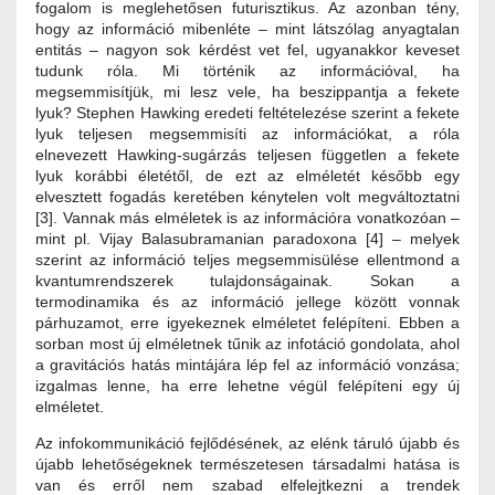
fogalom is meglehetősen futurisztikus. Az azonban tény,
hogy az információ mibenléte – mint látszólag anyagtalan
entitás – nagyon sok kérdést vet fel, ugyanakkor keveset
tudunk róla. Mi történik az információval, ha
megsemmisítjük, mi lesz vele, ha beszippantja a fekete
lyuk? Stephen Hawking eredeti feltételezése szerint a fekete
lyuk teljesen megsemmisíti az információkat, a róla
elnevezett Hawking-sugárzás teljesen független a fekete
lyuk korábbi életétől, de ezt az elméletét később egy
elvesztett fogadás keretében kénytelen volt megváltoztatni
[3]. Vannak más elméletek is az információra vonatkozóan –
mint pl. Vijay Balasubramanian paradoxona [4] – melyek
szerint az információ teljes megsemmisülése ellentmond a
kvantumrendszerek tulajdonságainak. Sokan a
termodinamika és az információ jellege között vonnak
párhuzamot, erre igyekeznek elméletet felépíteni. Ebben a
sorban most új elméletnek tűnik az infotáció gondolata, ahol
a gravitációs hatás mintájára lép fel az információ vonzása;
izgalmas lenne, ha erre lehetne végül felépíteni egy új
elméletet.
Az infokommunikáció fejlődésének, az elénk táruló újabb és
újabb lehetőségeknek természetesen társadalmi hatása is
van és erről nem szabad elfelejtkezni a trendek