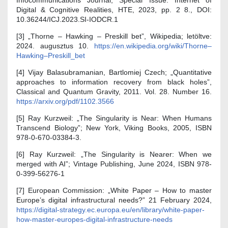
Digital & Cognitive Realities, HTE, 2023, pp. 2 8., DOI:
10.36244/ICJ.2023.SI-IODCR.1
[3] „Thorne – Hawking – Preskill bet”, Wikipedia; letöltve:
2024. augusztus 10.
https://en.wikipedia.org/wiki/Thorne–
Hawking–Preskill_bet
[4] Vijay Balasubramanian, Bartlomiej Czech; „Quantitative
approaches to information recovery from black holes”,
Classical and Quantum Gravity, 2011. Vol. 28. Number 16.
https://arxiv.org/pdf/1102.3566
[5] Ray Kurzweil: „The Singularity is Near: When Humans
Transcend Biology”; New York, Viking Books, 2005, ISBN
978-0-670-03384-3.
[6] Ray Kurzweil: „The Singularity is Nearer: When we
merged with AI”; Vintage Publishing, June 2024, ISBN 978-
0-399-56276-1
[7] European Commission: „White Paper – How to master
Europe’s digital infrastructural needs?” 21 February 2024,
https://digital-strategy.ec.europa.eu/en/library/white-paper-
how-master-europes-digital-infrastructure-needs