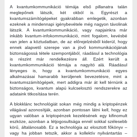
A kvantumkommunikáció témája első pillanatra talán
meglepőnek látszik, két okból is. Egyrészt a
kvantumszámítógépeket gyakrabban emlegetik, azonban
ezeknek a mindennapi igénybevétele még nagyon távolinak
látszik. A kvantumkommunikáció, vagy napjainkra már
inkább kvantum-infokommunikáció, mint fogalom, kevésbé
van jelen a köztudatban, de az előrejelzésből kiderül, hogy
ennek alapvető szerepe van a jövő kommunikációjának
biztonságossá tétele szempontjából, ráadásul a technológia
is részint már rendelkezésre áll. Ezért került a
kvantumkommunikáció témája a nagyító alá. Ráadásul
lényeges is, hogy a kvantumkommunikáció egyes
alkalmazásai hamarabb kerüljenek bevezetésre, mint a
kvantumszámítógépek, mert addigra már át kell térnünk a
biztonságos, kvantum alapú kulcselosztó rendszerekre az
adataink titkosítása terén.
A blokklánc technológiát sokan még mindig a kriptopénzek
világával azonosítják, azonban pontosan látni kell, hogy ez
ugyan valóban a kriptopénzek kezelésének egy kifinomult
eszköze, azonban a létjogosultsága ennél sokkal szélesebb
körű, általánosabb. Ez a technológia az elosztott főkönyv –
vagy ha jobban tetszik, akkor a kollektív nyilvántartás –