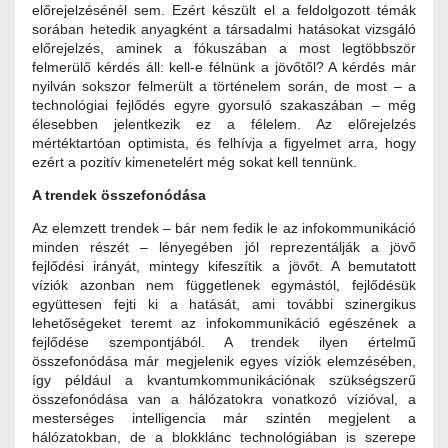
előrejelzésénél sem. Ezért készült el a feldolgozott témák
sorában hetedik anyagként a társadalmi hatásokat vizsgáló
előrejelzés, aminek a fókuszában a most legtöbbször
felmerülő kérdés áll: kell-e félnünk a jövőtől? A kérdés már
nyilván sokszor felmerült a történelem során, de most – a
technológiai fejlődés egyre gyorsuló szakaszában – még
élesebben jelentkezik ez a félelem. Az előrejelzés
mértéktartóan optimista, és felhívja a figyelmet arra, hogy
ezért a pozitív kimenetelért még sokat kell tennünk.
A trendek összefonódása
Az elemzett trendek – bár nem fedik le az infokommunikáció
minden részét – lényegében jól reprezentálják a jövő
fejlődési irányát, mintegy kifeszítik a jövőt. A bemutatott
víziók azonban nem függetlenek egymástól, fejlődésük
együttesen fejti ki a hatását, ami további szinergikus
lehetőségeket teremt az infokommunikáció egészének a
fejlődése szempontjából. A trendek ilyen értelmű
összefonódása már megjelenik egyes víziók elemzésében,
így például a kvantumkommunikációnak szükségszerű
összefonódása van a hálózatokra vonatkozó vízióval, a
mesterséges intelligencia már szintén megjelent a
hálózatokban, de a blokklánc technológiában is szerepe