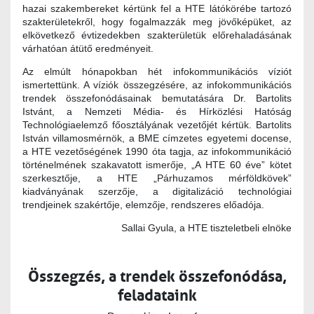
hazai szakembereket kértünk fel a HTE látókörébe tartozó
szakterületekről, hogy fogalmazzák meg jövőképüket, az
elkövetkező évtizedekben szakterületük előrehaladásának
várhatóan átütő eredményeit.
Az elmúlt hónapokban hét infokommunikációs víziót
ismertettünk. A víziók összegzésére, az infokommunikációs
trendek összefonódásainak bemutatására Dr. Bartolits
Istvánt, a Nemzeti Média- és Hírközlési Hatóság
Technológiaelemző főosztályának vezetőjét kértük. Bartolits
István villamosmérnök, a BME címzetes egyetemi docense,
a HTE vezetőségének 1990 óta tagja, az infokommunikáció
történelmének szakavatott ismerője, „A HTE 60 éve” kötet
szerkesztője, a HTE „Párhuzamos mérföldkövek”
kiadványának szerzője, a digitalizáció technológiai
trendjeinek szakértője, elemzője, rendszeres előadója.
Sallai Gyula, a HTE tiszteletbeli elnöke
Összegzés, a trendek összefonódása,
feladataink