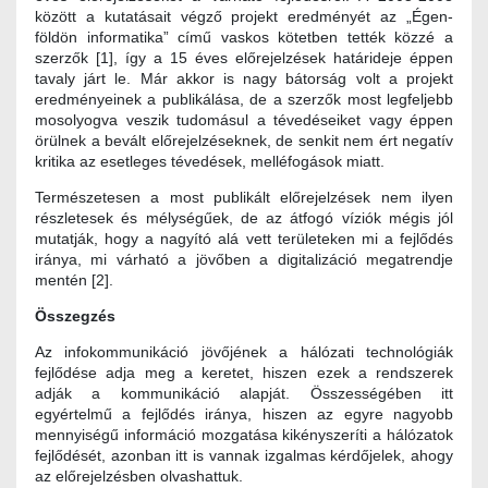
között a kutatásait végző projekt eredményét az „Égen-
földön informatika” című vaskos kötetben tették közzé a
szerzők [1], így a 15 éves előrejelzések határideje éppen
tavaly járt le. Már akkor is nagy bátorság volt a projekt
eredményeinek a publikálása, de a szerzők most legfeljebb
mosolyogva veszik tudomásul a tévedéseiket vagy éppen
örülnek a bevált előrejelzéseknek, de senkit nem ért negatív
kritika az esetleges tévedések, melléfogások miatt.
Természetesen a most publikált előrejelzések nem ilyen
részletesek és mélységűek, de az átfogó víziók mégis jól
mutatják, hogy a nagyító alá vett területeken mi a fejlődés
iránya, mi várható a jövőben a digitalizáció megatrendje
mentén [2].
Összegzés
Az infokommunikáció jövőjének a hálózati technológiák
fejlődése adja meg a keretet, hiszen ezek a rendszerek
adják a kommunikáció alapját. Összességében itt
egyértelmű a fejlődés iránya, hiszen az egyre nagyobb
mennyiségű információ mozgatása kikényszeríti a hálózatok
fejlődését, azonban itt is vannak izgalmas kérdőjelek, ahogy
az előrejelzésben olvashattuk.