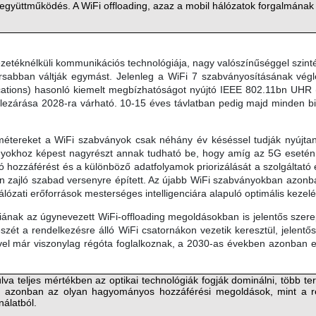
 együttműködés. A WiFi offloading, azaz a mobil hálózatok forgalmának 
etéknélküli kommunikációs technológiája, nagy valószínűséggel szinté
orsabban váltják egymást. Jelenleg a WiFi 7 szabványosításának vég
tions) hasonló kiemelt megbízhatóságot nyújtó IEEE 802.11bn UHR (U
 lezárása 2028-ra várható. 10-15 éves távlatban pedig majd minden b
métereket a WiFi szabványok csak néhány év késéssel tudják nyújta
yokhoz képest nagyrészt annak tudható be, hogy amíg az 5G esetén a
ló hozzáférést és a különböző adatfolyamok priorizálását a szolgáltató 
 zajló szabad versenyre épített. Az újabb WiFi szabványokban azonb
álózati erőforrások mesterséges intelligenciára alapuló optimális keze
iának az úgynevezett WiFi-offloading megoldásokban is jelentős szere
szét a rendelkezésre álló WiFi csatornákon vezetik keresztül, jelentő
sével már viszonylag régóta foglalkoznak, a 2030-as években azonban
a teljes mértékben az optikai technológiák fogják dominálni, több tera
lett azonban az olyan hagyományos hozzáférési megoldások, mint 
 kínálatból.