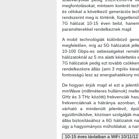
megfontolásokat, mintsem konkrét tech
és célokat a következő generációs tec
rendszerint meg is történik, függetlenü
7G hálózat 10‑15 éven belül, hanem
paraméterekkel rendelkeznek majd.
A mobil technológiák különböző gene
megfelelően, míg az 5G hálózatok jell
10-100 Gbps-es sebességeket remélnek
hálózatoknál az 5 ms alatti késlelteté
7G hálózatok pedig ezt tovább csökken
rendelkezésre állás (ami 3 mp/év kiesé
fontosságú lesz az energiahatékony m
De hogyan érjük majd el ezt a jelentős
mmWave (milliméteres hullámok) mellet
GHz és 3 THz közötti) frekvenciák hasz
frekvenciáknak a hátránya azonban, h
várható a mindenütt jelenlevő, épü
együttműködve, közösen szolgálják maj
állás biztosításához a 6G hálózatok n
úgy a hagyományos műholdakat, a nano
10-15 éves távlatban a WiFi 10/11/12