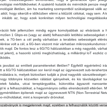
nológiai mérföldköveket. A szakértő kutatók és mérnökök persze megha
hnológiát illetően, ám ha marketing szempontból szükségessé válik az 
l attól, hogy sikerült-e időközben elérni a kitűzött célokat, vagy sem. 
 inkább az, hogy ezek konkrétan milyen technológiai megoldásokat
rációi felé jellemzően mindig egyre komolyabbak az elvárások a há
emzően 1 Gbps-es (vagy az alatti) felhasználói letöltési sebességeket
, a 7G-ben a cél pedig várhatóan a terabites sebességek elérése l
s elérése volt a cél, a 6G-ben viszont már várhatóan mikroszekundumos
tik majd. De fontos lesz a 6G/7G hálózatokban a még nagyobb, várha
st jelent), a hasonló szintű megbízhatóság, a milliárdnyi IoT eszköz
űködés.
 javulást az említett paramétereket illetően? Egyfelől egyértelmű ir
t a 6G/7G hálózatokban sor kerül majd az úgynevezett sub-terahertz
nálatára is, melyek biztosítani tudják a jóval nagyobb sávszélességet
ogy többnyire közvetlen rálátást igényelnek, és kis távolságokat tu
letek falaiba, utcai tereptárgyakba, bútorokba ágyazott nanoant
d ki a felhasználókat, a hagyományos cellás elrendezéstől eltérően. M
agymértékben építenek majd az úgynevezett NTN (Non-Terrestrial Net
-műholdakat, mint a kooperatív drónokat.
 szabványok is megjelennek majd, ezekben a felhasználók közötti versen