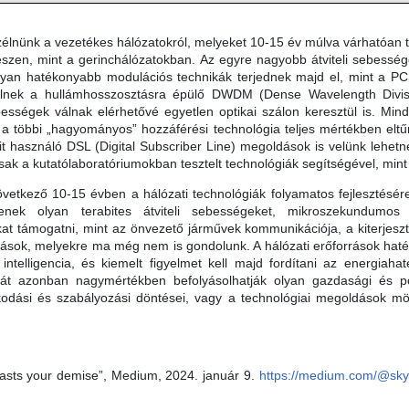
nünk a vezetékes hálózatokról, melyeket 10-15 év múlva várhatóan te
észen, mint a gerinchálózatokban. Az egyre nagyobb átviteli sebesség
lyan hatékonyabb modulációs technikák terjednek majd el, mint a PCS 
rülnek a hullámhosszosztásra épülő DWDM (Dense Wavelength Divis
sebességek válnak elérhetővé egyetlen optikai szálon keresztül is. Mi
többi „hagyományos” hozzáférési technológia teljes mértékben eltűnj
it használó DSL (Digital Subscriber Line) megoldások is velünk lehet
sak a kutatólaboratóriumokban tesztelt technológiák segítségével, min
etkező 10-15 évben a hálózati technológiák folyamatos fejlesztésé
nek olyan terabites átviteli sebességeket, mikroszekundumos ké
t támogatni, mint az önvezető járművek kommunikációja, a kiterjesztet
zások, melyekre ma még nem is gondolunk. A hálózati erőforrások h
ntelligencia, és kiemelt figyelmet kell majd fordítani az energiah
nyát azonban nagymértékben befolyásolhatják olyan gazdasági és p
dási és szabályozási döntései, vagy a technológiai megoldások mögö
je.
casts your demise”, Medium, 2024. január 9.
https://medium.com/@sky