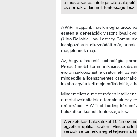
a mesterséges intelligenciára alapuló
csatornákra, kiemelt fontosságú lesz.
A WiFi, napjaink másik meghatározó vez
esetén a generációk viszont jóval gy
(Ultra Reliable Low Latency Communica
kidolgozása is elkezdődött már, annak
megjelennek majd.
Az, hogy a hasonló technológiai para
Project) mobil kommunikációs szabván
erőforrás-kiosztást, a csatornákhoz va
mindeddig a licenszmentes csatornákon
inkább együtt kell majd működniük, a h
Mindemellett a mesterséges intelligenc
a mobilszolgáltatók a forgalmuk egy ré
erőforrásait. A WiFi offloading kérdé
hálózatban kiemelt fontosságú lesz.
A vezetékes hálózatokat 10-15 év múlv
egyetlen optikai szálon. Mindemel
verziók se tűnnek még el teljesen a