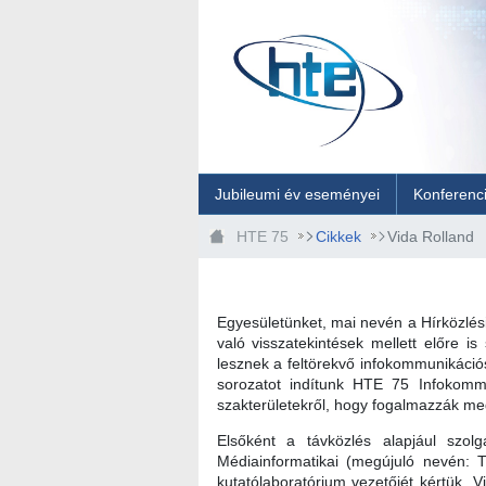
Ugrás a fő tartalomhoz
Jubileumi év eseményei
Konferenc
HTE 75
Cikkek
Vida Rolland
Egyesületünket, mai nevén a Hírközlési
való visszatekintések mellett előre 
lesznek a feltörekvő infokommunikáció
sorozatot indítunk HTE 75 Infokomm
szakterületekről, hogy fogalmazzák me
Elsőként a távközlés alapjául szol
Médiainformatikai (megújuló nevén: 
kutatólaboratórium vezetőjét kértük. 