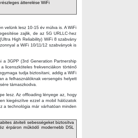
részleges átterelése WiFi
n velünk lesz 10-15 év múlva is. A WiFi
legesítése zajlik, de az 5G URLLC‑hez
ltra High Reliability) WiFi 8 szabvány
izonnyal a WiFi 10/11/12 szabványok is
ni a 3GPP (3rd Generation Partnership
 licenszköteles frekvenciákon történő
egymaga tudja biztosítani, addig a WiFi
an a felhasználóknak versengés helyett
lésére támaszkodva.
pe lesz. Az offloading lényege az, hogy
sen kiegészítve ezzel a mobil hálózatok
 ez a technológia már várhatóan minden
bites átviteli sebességeket biztosítva
a réz érpáron működő modernebb DSL