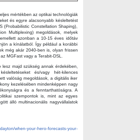
ljes mértékben az optikai technológiák
eket és egyre alacsonyabb késleltetést
(Probabilistic Constellation Shaping),
ion Multiplexing) megoldások, melyek
ndemellett azonban a 10-15 éves időtáv
ön a kínálatból. Így például a korábbi
nek még akár 2040-ben is, olyan frissen
t az MGFast vagy a Terabit-DSL.
re lesz majd szükség annak érdekében,
sleltetéseket és/vagy hét-kilences
t valóság megoldások, a digitális iker
atékony kezelésében mindenképpen nagy
atékonyságra és a fenntarthatóságra. A
olitikai szempontok is, mint az egyes
tt álló multinacionális nagyvállalatok
dayton/when-your-hero-forecasts-your-