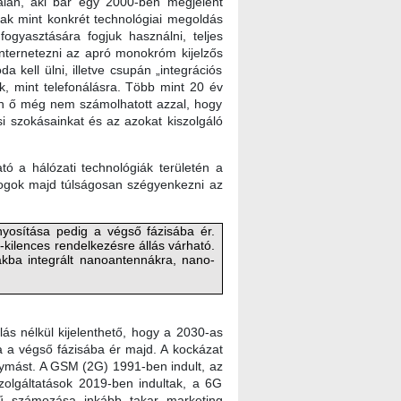
talán, aki bár egy 2000-ben megjelent
sak mint konkrét technológiai megoldás
ogyasztására fogjuk használni, teljes
internetezni az apró monokróm kijelzős
 kell ülni, illetve csupán „integrációs
k, mint telefonálásra. Több mint 20 év
n ő még nem számolhatott azzal, hogy
 szokásainkat és az azokat kiszolgáló
ó a hálózati technológiák területén a
fogok majd túlságosan szégyenkezni az
yosítása pedig a végső fázisába ér.
kilences rendelkezésre állás várható.
akba integrált nanoantennákra, nano-
ás nélkül kijelenthető, hogy a 2030-as
a a végső fázisába ér majd. A kockázat
gymást. A GSM (2G) 1991-ben indult, az
olgáltatások 2019-ben indultak, a 6G
gű számozása inkább takar marketing