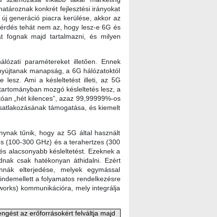
tároznak konkrét fejlesztési irányokat
új generáció piacra kerülése, akkor az
A kérdés tehát nem az, hogy lesz-e 6G és
 fognak majd tartalmazni, és milyen
lózati paramétereket illetően. Ennek
 nyújtanak manapság, a 6G hálózatoktól
esz. Ami a késleltetést illeti, az 5G
 tartományban mozgó késleltetés lesz, a
tóan „hét kilences”, azaz 99,99999%-os
 csatlakozásának támogatása, és kiemelt
ánynak tűnik, hogy az 5G által használt
es (100-300 GHz) és a terahertzes (300
 és alacsonyabb késleltetést. Ezeknek a
dnak csak hatékonyan áthidalni. Ezért
ennák elterjedése, melyek egymással
indemellett a folyamatos rendelkezésre
works) kommunikációra, mely integrálja
gést az erőforrásokért felváltja majd