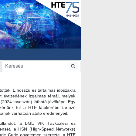
tották. E hosszú és tartalmas időszakra
ét évtizedének izgalmas témái, melyek
 (2024 tavaszán) látható jövőképe. Egy
értünk fel a HTE látókörébe tartozó
ásának várhatóan átütő eredményeit.
 Rollandot, a BME VIK Távközlési és
ocensét, a HSN (High-Speed Networks)
 Marie Curie egyetemen szerezte, a HTE