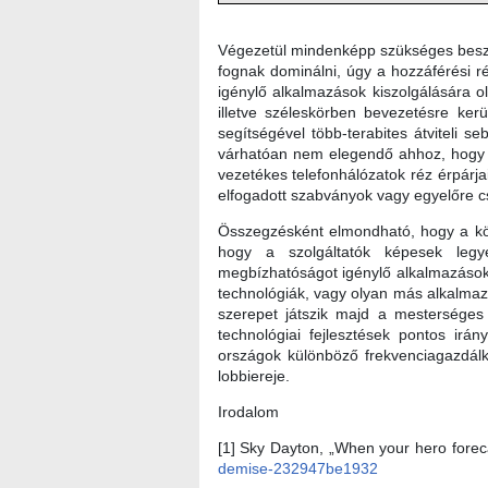
Végezetül mindenképp szükséges beszél
fognak dominálni, úgy a hozzáférési r
igénylő alkalmazások kiszolgálására o
illetve széleskörben bevezetésre ke
segítségével több-terabites átviteli 
várhatóan nem elegendő ahhoz, hogy a 
vezetékes telefonhálózatok réz érpárja
elfogadott szabványok vagy egyelőre c
Összegzésként elmondható, hogy a köv
hogy a szolgáltatók képesek legye
megbízhatóságot igénylő alkalmazásoka
technológiák, vagy olyan más alkalma
szerepet játszik majd a mesterséges i
technológiai fejlesztések pontos irá
országok különböző frekvenciagazdálko
lobbiere
Irodalom
[1] Sky Dayton, „When your hero fore
demise-232947be1932