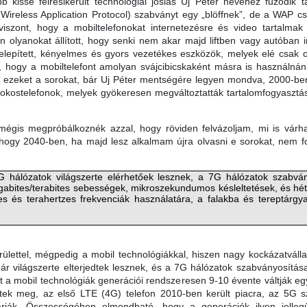
 kissé félresikerült technológiai jóslás Uj Péter nevéhez fűződik 
 (Wireless Application Protocol) szabványt egy „blöffnek”, de a WAP c
iszont, hogy a mobiltelefonokat internetezésre és video tartalmak f
 olyanokat állított, hogy senki nem akar majd liftben vagy autóban 
telepített, kényelmes és gyors vezetékes eszközök, melyek elé csak oda
, hogy a mobiltelefont amolyan svájcibicskaként másra is használnán
 ezeket a sorokat, bár Uj Péter mentségére legyen mondva, 2000-be
kostelefonok, melyek gyökeresen megváltoztatták tartalomfogyasztási
égis megpróbálkoznék azzal, hogy röviden felvázoljam, mi is várhat
ogy 2040-ben, ha majd lesz alkalmam újra olvasni e sorokat, nem 
 hálózatok világszerte elérhetőek lesznek, a 7G hálózatok szabván
abites/terabites sebességek, mikroszekundumos késleltetések, és hét-
s és terahertzes frekvenciák használatára, a falakba és tereptárgy
lettel, mégpedig a mobil technológiákkal, hiszen nagy kockázatvállal
r világszerte elterjedtek lesznek, és a 7G hálózatok szabványosítás
t a mobil technológiák generációi rendszeresen 9-10 évente váltják e
ek meg, az első LTE (4G) telefon 2010-ben került piacra, az 5G sz
rják. Összességében elmondható, hogy a generációk ilyen jelle