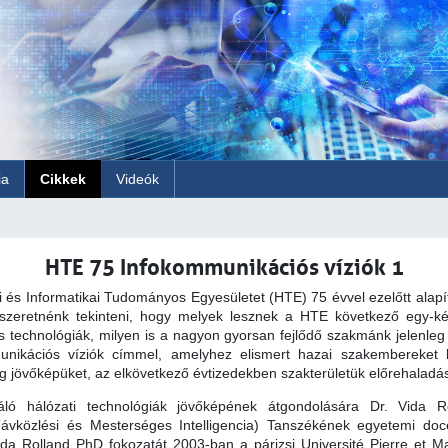
ia
Cikkek
Videók
HTE 75 Infokommunikációs víziók 1
 és Informatikai Tudományos Egyesületet (HTE) 75 évvel ezelőtt alapí
is szeretnénk tekinteni, hogy melyek lesznek a HTE következő egy-k
s technológiák, milyen is a nagyon gyorsan fejlődő szakmánk jelenleg
unikációs víziók címmel, amelyhez elismert hazai szakembereket k
g jövőképüket, az elkövetkező évtizedekben szakterületük előrehalad
gáló hálózati technológiák jövőképének átgondolására Dr. Vida
Távközlési és Mesterséges Intelligencia) Tanszékének egyetemi d
Vida Rolland PhD fokozatát 2003-ban a párizsi Université Pierre et