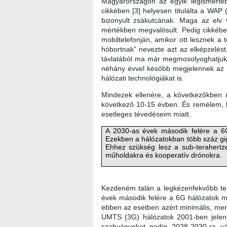
Magyarországon az egyik legismertebb
cikkében [3] helyesen titulálta a WAP
bizonyult zsákutcának. Maga az elv v
mértékben megvalósult. Pedig cikkében
mobiltelefonján, amikor ott lesznek a 
hóbortnak” nevezte azt az elképzelést
távlatából ma már megmosolyoghatjuk
néhány évvel később megjelennek az o
hálózati technológiákat is.
Mindezek ellenére, a következőkben m
következő 10-15 évben. És remélem, h
esetleges tévedéseim miatt.
A 2030-as évek második felére a 6G
Ezekben a hálózatokban több száz gig
Ehhez szükség lesz a sub-terahertze
műholdakra és kooperatív drónokra.
Kezdeném talán a legkézenfekvőbb terü
évek második felére a 6G hálózatok má
ebben az esetben azért minimális, mer
UMTS (3G) hálózatok 2001-ben jelent
szabványokat pedig 2028-2030-ra vá