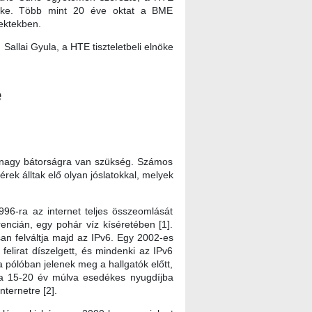
lnöke. Több mint 20 éve oktat a BME
jektekben.
Sallai Gyula, a HTE tiszteletbeli elnöke
e
ag nagy bátorságra van szükség. Számos
ek álltak elő olyan jóslatokkal, melyek
996-ra az internet teljes összeomlását
encián, egy pohár víz kíséretében [1].
an felváltja majd az IPv6. Egy 2002-es
felirat díszelgett, és mindenki az IPv6
 pólóban jelenek meg a hallgatók előtt,
g a 15-20 év múlva esedékes nyugdíjba
ternetre [2].