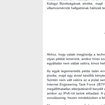
Külügyi Bizottságának elnöke, majd
villamosmérnök hallgatóinak hálózati te
Ahhoz, hogy valaki megjósolja a techn
olyan példát ismerünk, amikor híres sz
egyáltalán nem váltak valóra, kínos he
Az egyik legismertebb példa talán err
jósolta, majd egy évvel később kényte
Szintén nem vált valóra az a jóslat s
Internet Engineering Task Force (IETF)
megállíthatatlan elterjedéséről beszél
amikor az IPv6-ról tartok előadást. 
vonulásomig, hiszen mindeközben a felh