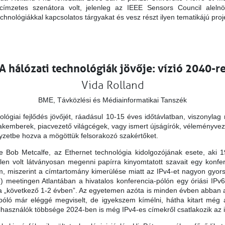
 címzetes szenátora volt, jelenleg az IEEE Sensors Council ale
chnológiákkal kapcsolatos tárgyakat és vesz részt ilyen tematikájú pro
A hálózati technológiák jövője: vízió 2040-r
Vida Rolland
BME, Távközlési és Médiainformatikai Tanszék
ológiai fejlődés jövőjét, ráadásul 10-15 éves időtávlatban, viszonyl
akemberek, piacvezető világcégek, vagy ismert újságírók, véleményvezér
lyzetbe hozva a mögöttük felsorakozó szakértőket.
e Bob Metcalfe, az Ethernet technológia kidolgozójának esete, aki 1
len volt látványosan megenni papírra kinyomtatott szavait egy konfer
em, miszerint a címtartomány kimerülése miatt az IPv4-et nagyon gyors
 meetingen Atlantában a hivatalos konferencia-pólón egy óriási IPv6 
t a „következő 1-2 évben”. Az egyetemen azóta is minden évben abban a
A póló már eléggé megviselt, de igyekszem kímélni, hátha kitart mé
asználók többsége 2024-ben is még IPv4-es címekről csatlakozik az in