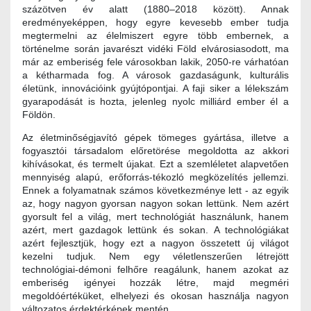
százötven év alatt (1880–2018 között). Annak
eredményeképpen, hogy egyre kevesebb ember tudja
megtermelni az élelmiszert egyre több embernek, a
történelme során javarészt vidéki Föld elvárosiasodott, ma
már az emberiség fele városokban lakik, 2050-re várhatóan
a kétharmada fog. A városok gazdaságunk, kulturális
életünk, innovációink gyújtópontjai. A faji siker a lélekszám
gyarapodását is hozta, jelenleg nyolc milliárd ember él a
Földön.
Az életminőségjavító gépek tömeges gyártása, illetve a
fogyasztói társadalom előretörése megoldotta az akkori
kihívásokat, és termelt újakat. Ezt a szemléletet alapvetően
mennyiség alapú, erőforrás-tékozló megközelítés jellemzi.
Ennek a folyamatnak számos következménye lett - az egyik
az, hogy nagyon gyorsan nagyon sokan lettünk. Nem azért
gyorsult fel a világ, mert technológiát használunk, hanem
azért, mert gazdagok lettünk és sokan. A technológiákat
azért fejlesztjük, hogy ezt a nagyon összetett új világot
kezelni tudjuk. Nem egy véletlenszerűen létrejött
technológiai-démoni felhőre reagálunk, hanem azokat az
emberiség igényei hozzák létre, majd megméri
megoldóértéküket, elhelyezi és okosan használja nagyon
változatos érdektérképek mentén.