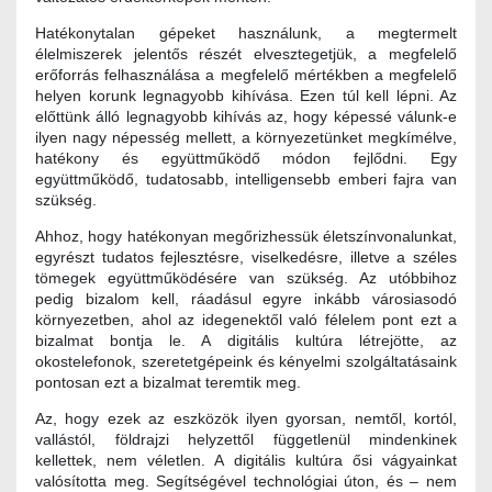
Hatékonytalan gépeket használunk, a megtermelt
élelmiszerek jelentős részét elvesztegetjük, a megfelelő
erőforrás felhasználása a megfelelő mértékben a megfelelő
helyen korunk legnagyobb kihívása. Ezen túl kell lépni. Az
előttünk álló legnagyobb kihívás az, hogy képessé válunk-e
ilyen nagy népesség mellett, a környezetünket megkímélve,
hatékony és együttműködő módon fejlődni. Egy
együttműködő, tudatosabb, intelligensebb emberi fajra van
szükség.
Ahhoz, hogy hatékonyan megőrizhessük életszínvonalunkat,
egyrészt tudatos fejlesztésre, viselkedésre, illetve a széles
tömegek együttműködésére van szükség. Az utóbbihoz
pedig bizalom kell, ráadásul egyre inkább városiasodó
környezetben, ahol az idegenektől való félelem pont ezt a
bizalmat bontja le. A digitális kultúra létrejötte, az
okostelefonok, szeretetgépeink és kényelmi szolgáltatásaink
pontosan ezt a bizalmat teremtik meg.
Az, hogy ezek az eszközök ilyen gyorsan, nemtől, kortól,
vallástól, földrajzi helyzettől függetlenül mindenkinek
kellettek, nem véletlen. A digitális kultúra ősi vágyainkat
valósította meg. Segítségével technológiai úton, és – nem