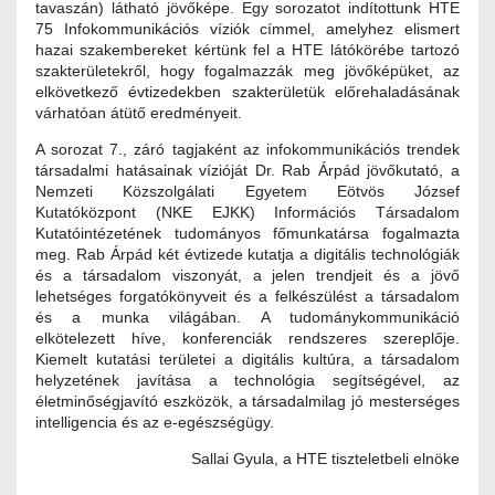
tavaszán) látható jövőképe. Egy sorozatot indítottunk HTE
75 Infokommunikációs víziók címmel, amelyhez elismert
hazai szakembereket kértünk fel a HTE látókörébe tartozó
szakterületekről, hogy fogalmazzák meg jövőképüket, az
elkövetkező évtizedekben szakterületük előrehaladásának
várhatóan átütő eredményeit.
A sorozat 7., záró tagjaként az infokommunikációs trendek
társadalmi hatásainak vízióját Dr. Rab Árpád jövőkutató, a
Nemzeti Közszolgálati Egyetem Eötvös József
Kutatóközpont (NKE EJKK) Információs Társadalom
Kutatóintézetének tudományos főmunkatársa fogalmazta
meg. Rab Árpád két évtizede kutatja a digitális technológiák
és a társadalom viszonyát, a jelen trendjeit és a jövő
lehetséges forgatókönyveit és a felkészülést a társadalom
és a munka világában. A tudománykommunikáció
elkötelezett híve, konferenciák rendszeres szereplője.
Kiemelt kutatási területei a digitális kultúra, a társadalom
helyzetének javítása a technológia segítségével, az
életminőségjavító eszközök, a társadalmilag jó mesterséges
intelligencia és az e-egészségügy.
Sallai Gyula, a HTE tiszteletbeli elnöke