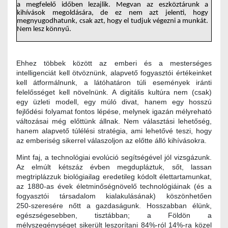
a megfelelő időben lezajlik. Megvan az eszköztárunk a
kihívások megoldására, de ez nem azt jelenti, hogy
megnyugodhatunk, csak azt, hogy el tudjuk végezni a munkát.
Nem lesz könnyű.
Ehhez többek között az emberi és a mesterséges
intelligenciát kell ötvöznünk, alapvető fogyasztói értékeinket
kell átformálnunk, a látóhatáron túli események iránti
felelősséget kell növelnünk. A digitális kultúra nem (csak)
egy üzleti modell, egy múló divat, hanem egy hosszú
fejlődési folyamat fontos lépése, melynek igazán mélyreható
változásai még előttünk állnak. Nem választási lehetőség,
hanem alapvető túlélési stratégia, ami lehetővé teszi, hogy
az emberiség sikerrel válaszoljon az előtte álló kihívásokra.
Mint faj, a technológiai evolúció segítségével jól vizsgázunk.
Az elmúlt kétszáz évben megdupláztuk, sőt, lassan
megtriplázzuk biológiailag eredetileg kódolt élettartamunkat,
az 1880-as évek életminőségnövelő technológiáinak (és a
fogyasztói társadalom kialakulásának) köszönhetően
250‑szeresére nőtt a gazdaságunk. Hosszabban élünk,
egészségesebben, tisztábban; a Földön a
mélyszegénységet sikerült leszorítani 84%-ról 14%-ra közel