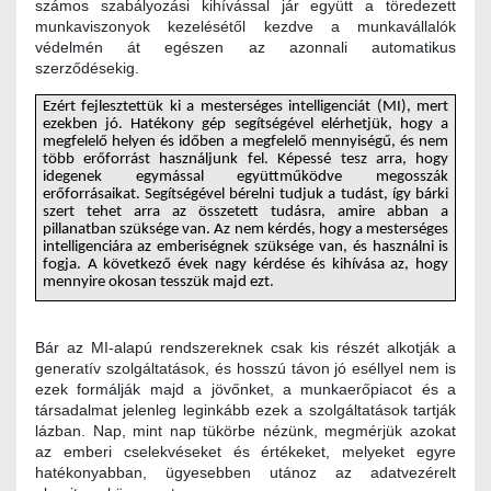
számos szabályozási kihívással jár együtt a töredezett
munkaviszonyok kezelésétől kezdve a munkavállalók
védelmén át egészen az azonnali automatikus
szerződésekig.
Ezért fejlesztettük ki a mesterséges intelligenciát (MI), mert
ezekben jó. Hatékony gép segítségével elérhetjük, hogy a
megfelelő helyen és időben a megfelelő mennyiségű, és nem
több erőforrást használjunk fel. Képessé tesz arra, hogy
idegenek egymással együttműködve megosszák
erőforrásaikat. Segítségével bérelni tudjuk a tudást, így bárki
szert tehet arra az összetett tudásra, amire abban a
pillanatban szüksége van. Az nem kérdés, hogy a mesterséges
intelligenciára az emberiségnek szüksége van, és használni is
fogja. A következő évek nagy kérdése és kihívása az, hogy
mennyire okosan tesszük majd ezt.
Bár az MI-alapú rendszereknek csak kis részét alkotják a
generatív szolgáltatások, és hosszú távon jó eséllyel nem is
ezek formálják majd a jövőnket, a munkaerőpiacot és a
társadalmat jelenleg leginkább ezek a szolgáltatások tartják
lázban. Nap, mint nap tükörbe nézünk, megmérjük azokat
az emberi cselekvéseket és értékeket, melyeket egyre
hatékonyabban, ügyesebben utánoz az adatvezérelt