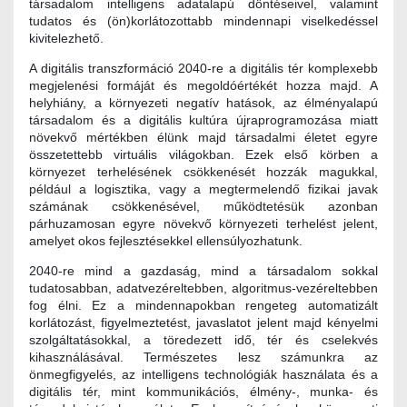
társadalom intelligens adatalapú döntéseivel, valamint
tudatos és (ön)korlátozottabb mindennapi viselkedéssel
kivitelezhető.
A digitális transzformáció 2040-re a digitális tér komplexebb
megjelenési formáját és megoldóértékét hozza majd. A
helyhiány, a környezeti negatív hatások, az élményalapú
társadalom és a digitális kultúra újraprogramozása miatt
növekvő mértékben élünk majd társadalmi életet egyre
összetettebb virtuális világokban. Ezek első körben a
környezet terhelésének csökkenését hozzák magukkal,
például a logisztika, vagy a megtermelendő fizikai javak
számának csökkenésével, működtetésük azonban
párhuzamosan egyre növekvő környezeti terhelést jelent,
amelyet okos fejlesztésekkel ellensúlyozhatunk.
2040-re mind a gazdaság, mind a társadalom sokkal
tudatosabban, adatvezéreltebben, algoritmus-vezéreltebben
fog élni. Ez a mindennapokban rengeteg automatizált
korlátozást, figyelmeztetést, javaslatot jelent majd kényelmi
szolgáltatásokkal, a töredezett idő, tér és cselekvés
kihasználásával. Természetes lesz számunkra az
önmegfigyelés, az intelligens technológiák használata és a
digitális tér, mint kommunikációs, élmény-, munka- és