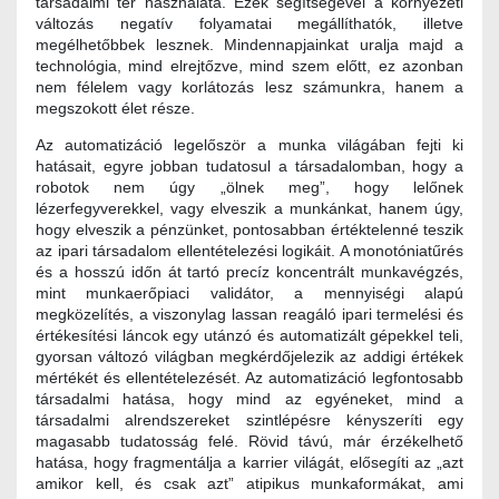
társadalmi tér használata. Ezek segítségével a környezeti
változás negatív folyamatai megállíthatók, illetve
megélhetőbbek lesznek. Mindennapjainkat uralja majd a
technológia, mind elrejtőzve, mind szem előtt, ez azonban
nem félelem vagy korlátozás lesz számunkra, hanem a
megszokott élet része.
Az automatizáció legelőször a munka világában fejti ki
hatásait, egyre jobban tudatosul a társadalomban, hogy a
robotok nem úgy „ölnek meg”, hogy lelőnek
lézerfegyverekkel, vagy elveszik a munkánkat, hanem úgy,
hogy elveszik a pénzünket, pontosabban értéktelenné teszik
az ipari társadalom ellentételezési logikáit. A monotóniatűrés
és a hosszú időn át tartó precíz koncentrált munkavégzés,
mint munkaerőpiaci validátor, a mennyiségi alapú
megközelítés, a viszonylag lassan reagáló ipari termelési és
értékesítési láncok egy utánzó és automatizált gépekkel teli,
gyorsan változó világban megkérdőjelezik az addigi értékek
mértékét és ellentételezését. Az automatizáció legfontosabb
társadalmi hatása, hogy mind az egyéneket, mind a
társadalmi alrendszereket szintlépésre kényszeríti egy
magasabb tudatosság felé. Rövid távú, már érzékelhető
hatása, hogy fragmentálja a karrier világát, elősegíti az „azt
amikor kell, és csak azt” atipikus munkaformákat, ami