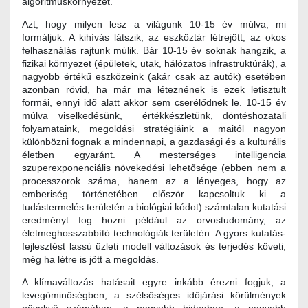
algoritmuskörnyezet.
Azt, hogy milyen lesz a világunk 10-15 év múlva, mi
formáljuk. A kihívás látszik, az eszköztár létrejött, az okos
felhasználás rajtunk múlik. Bár 10-15 év soknak hangzik, a
fizikai környezet (épületek, utak, hálózatos infrastruktúrák), a
nagyobb értékű eszközeink (akár csak az autók) esetében
azonban rövid, ha már ma léteznének is ezek letisztult
formái, ennyi idő alatt akkor sem cserélődnek le. 10-15 év
múlva viselkedésünk, értékkészletünk, döntéshozatali
folyamataink, megoldási stratégiáink a maitól nagyon
különbözni fognak a mindennapi, a gazdasági és a kulturális
életben egyaránt. A mesterséges intelligencia
szuperexponenciális növekedési lehetősége (ebben nem a
processzorok száma, hanem az a lényeges, hogy az
emberiség történetében először kapcsoltuk ki a
tudástermelés területén a biológiai kódot) számtalan kutatási
eredményt fog hozni például az orvostudomány, az
életmeghosszabbító technológiák területén. A gyors kutatás-
fejlesztést lassú üzleti modell változások és terjedés követi,
még ha létre is jött a megoldás.
A klímaváltozás hatásait egyre inkább érezni fogjuk, a
levegőminőségben, a szélsőséges időjárási körülmények