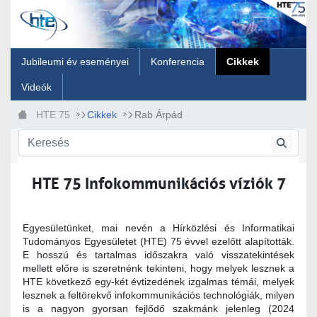
Ugrás a fő tartalomhoz
Jubileumi év eseményei
Konferencia
Cikkek
Videók
HTE 75
Cikkek
Rab Árpád
HTE 75 Infokommunikációs víziók 7
Egyesületünket, mai nevén a Hírközlési és Informatikai
Tudományos Egyesületet (HTE) 75 évvel ezelőtt alapították.
E hosszú és tartalmas időszakra való visszatekintések
mellett előre is szeretnénk tekinteni, hogy melyek lesznek a
HTE következő egy-két évtizedének izgalmas témái, melyek
lesznek a feltörekvő infokommunikációs technológiák, milyen
is a nagyon gyorsan fejlődő szakmánk jelenleg (2024