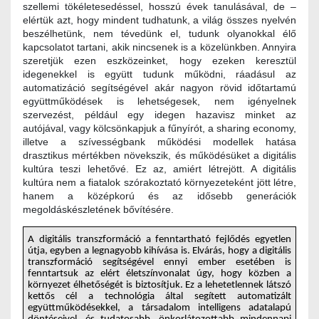
szellemi tökéletesedéssel, hosszú évek tanulásával, de –
elértük azt, hogy mindent tudhatunk, a világ összes nyelvén
beszélhetünk, nem tévedünk el, tudunk olyanokkal élő
kapcsolatot tartani, akik nincsenek is a közelünkben. Annyira
szeretjük ezen eszközeinket, hogy ezeken keresztül
idegenekkel is együtt tudunk működni, ráadásul az
automatizáció segítségével akár nagyon rövid időtartamú
együttműködések is lehetségesek, nem igényelnek
szervezést, például egy idegen hazavisz minket az
autójával, vagy kölcsönkapjuk a fűnyírót, a sharing economy,
illetve a szívességbank működési modellek hatása
drasztikus mértékben növekszik, és működésüket a digitális
kultúra teszi lehetővé. Ez az, amiért létrejött. A digitális
kultúra nem a fiatalok szórakoztató környezeteként jött létre,
hanem a középkorú és az idősebb generációk
megoldáskészletének bővítésére.
A digitális transzformáció a fenntartható fejlődés egyetlen
útja, egyben a legnagyobb kihívása is. Elvárás, hogy a digitális
transzformáció segítségével ennyi ember esetében is
fenntartsuk az elért életszínvonalat úgy, hogy közben a
környezet élhetőségét is biztosítjuk. Ez a lehetetlennek látszó
kettős cél a technológia által segített automatizált
együttműködésekkel, a társadalom intelligens adatalapú