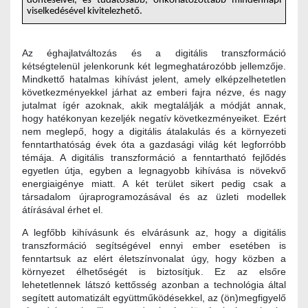
döntéseivel, és tudatosabb, önkorlátozottabb mindennapi
viselkedésével kivitelezhető.
Az éghajlatváltozás és a digitális transzformáció
kétségtelenül jelenkorunk két legmeghatározóbb jellemzője.
Mindkettő hatalmas kihívást jelent, amely elképzelhetetlen
következményekkel járhat az emberi fajra nézve, és nagy
jutalmat ígér azoknak, akik megtalálják a módját annak,
hogy hatékonyan kezeljék negatív következményeiket. Ezért
nem meglepő, hogy a digitális átalakulás és a környezeti
fenntarthatóság évek óta a gazdasági világ két legforróbb
témája. A digitális transzformáció a fenntartható fejlődés
egyetlen útja, egyben a legnagyobb kihívása is növekvő
energiaigénye miatt. A két terület sikert pedig csak a
társadalom újraprogramozásával és az üzleti modellek
átírásával érhet el.
A legfőbb kihívásunk és elvárásunk az, hogy a digitális
transzformáció segítségével ennyi ember esetében is
fenntartsuk az elért életszínvonalat úgy, hogy közben a
környezet élhetőségét is biztosítjuk. Ez az elsőre
lehetetlennek látszó kettősség azonban a technológia által
segített automatizált együttműködésekkel, az (ön)megfigyelő