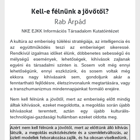
Kell-e félnünk a jövőtől?
Rab Árpád
NKE EJKK Információs Társadalom Kutatóintézet
A kultúra az emberiség túlélési stratégiája, az intelligencia és
az együttműködés teszi az emberiséget sikeressé.
Rendkívül izgalmas időket élünk, döbbenetes sebességű és
mélységű események, lehetőségek, kihívások zajlanak
egyéni és társadalmi szinten is. Sosem volt még ennyi
lehetőségünk, ennyi eszközünk, és sosem voltak még
ekkora nagy kihívásaink sem, gondoljunk akár a
fenntartható fejlődésre, életszínvonalunk megtartására, vagy
a transzhumanizmus mindennapjainkat formáló erejére.
Nem kell félnünk a jövőtől, mert az emberiség előtt mindig
álltak kihívások, ezeket megoldotta, a megoldás során újabb
kihívásokat teremtett, aztán egy újabb kulturális-
technológiai-gazdasági hullámban ezeket oldotta meg.
Azért nem kell félnünk a jövőtől, mert az előttünk álló kihívás
látszik, a megoldás eszközkészlete és a szemléletváltozás, az
üzleti modellek felsorakozása zajlik, és ha okosan viselkedünk,