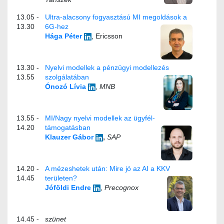
13.05 -
Ultra-alacsony fogyasztású MI megoldások a
13.30
6G-hez
Hága Péter
, Ericsson
13.30 -
Nyelvi modellek a pénzügyi modellezés
13.55
szolgálatában
Ónozó Lívia
,
MNB
13.55 -
MI/Nagy nyelvi modellek az ügyfél-
14.20
támogatásban
Klauzer Gábor
,
SAP
14.20 -
A mézeshetek után: Mire jó az AI a KKV
14.45
területen?
Jóföldi Endre
,
Precognox
14.45 -
szünet