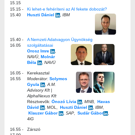
15.15
15.15 -
Ki lehet-e fehéríteni az AI fekete dobozát?
15.40
Huszti Dániel
,
IBM
15.40 -
A Nemzeti Adatvagyon Ügynökség
16.05
szolgáltatásai
Orosz Imre
,
NAVÜ
,
Molnár
Béla
,
NAVÜ
16.05 -
Kerekasztal
16.55
Moderátor
:
Solymos
Gyula
, A.M.
Advisory Kft |
AlphaNexus Kft
Résztvevők:
Ónozó Lívia
,
MNB,
Havas
Dávid
, MOL,
Huszti Dániel
,
IBM
,
Klauzer Gábor
,
SAP
,
Sudár Gábor
,
4iG
16.55 -
Zárszó
17.00