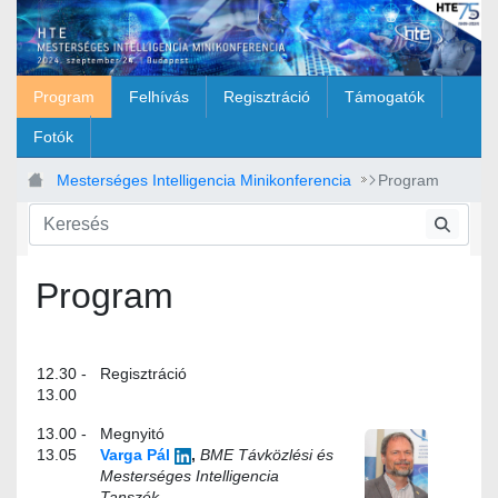
Ugrás a fő tartalomhoz
Program
Felhívás
Regisztráció
Támogatók
Fotók
Mesterséges Intelligencia Minikonferencia
Program
Program
12.30 -
Regisztráció
13.00
13.00 -
Megnyitó
13.05
Varga Pál
,
BME Távközlési és
Mesterséges Intelligencia
Tanszék