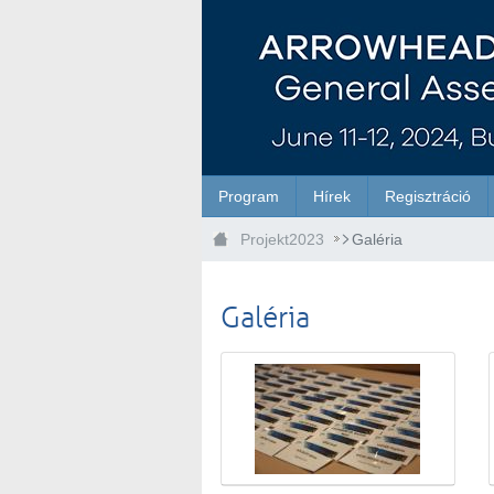
Ugrás a fő tartalomhoz
Program
Hírek
Regisztráció
Projekt2023
Galéria
Galéria
Médiatár