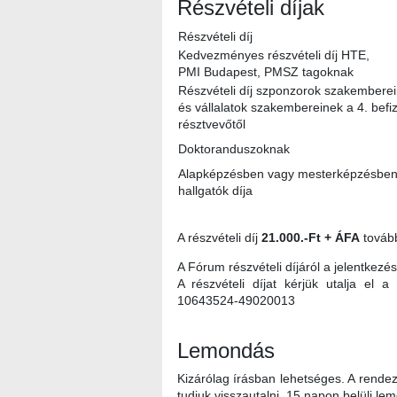
Részvételi díjak
Részvételi díj
Kedvezményes részvételi díj HTE,
PMI Budapest, PMSZ tagoknak
Részvételi díj szponzorok szakembere
és vállalatok szakembereinek a 4. befiz
résztvevőtől
Doktoranduszoknak
Alapképzésben vagy mesterképzésben
hallgatók díja
A részvételi díj
21.000.-Ft + ÁFA
tovább
A Fórum részvételi díjáról a jelentkezé
A részvételi díjat kérjük utalja el
10643524-49020013
Lemondás
Kizárólag írásban lehetséges. A rendez
tudjuk visszautalni. 15 napon belüli le