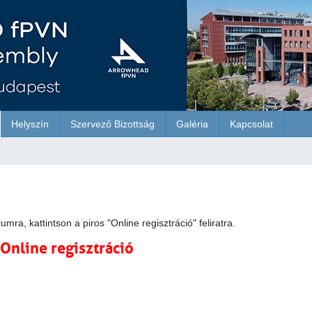
Helyszín
Szervező Bizottság
Galéria
Kapcsolat
ra, kattintson a piros "Online regisztráció" feliratra.
Online regisztráció