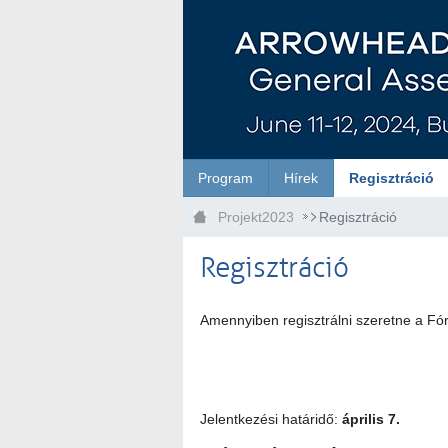
Ugrás a fő tartalomhoz
Program
Hírek
Regisztráció
Projekt2023
Regisztráció
Regisztráció
Amennyiben regisztrálni szeretne a Fórum
Jelentkezési határidő:
április 7.