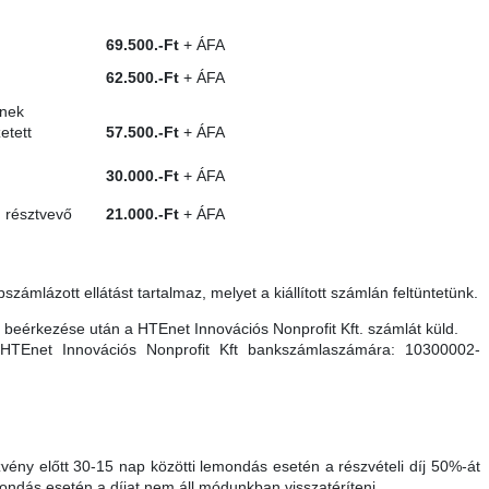
69.500.-Ft
+ ÁFA
62.500.-Ft
+
ÁFA
inek
etett
57.500.-Ft
+ ÁFA
30.000.-Ft
+ ÁFA
 résztvevő
21.000.-Ft
+ ÁFA
számlázott ellátást tartalmaz, melyet a kiállított számlán feltüntetünk.
s beérkezése után a HTEnet Innovációs Nonprofit Kft. számlát küld.
 a HTEnet Innovációs Nonprofit Kft bankszámlaszámára: 10300002-
vény előtt 30-15 nap közötti lemondás esetén a részvételi díj 50%-át
mondás esetén a díjat nem áll módunkban visszatéríteni.