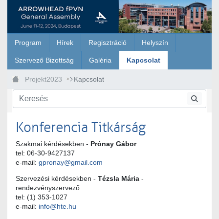
Ugrás a fő tartalomhoz
Program
Hírek
Regisztráció
Helyszín
Szervező Bizottság
Galéria
Kapcsolat
Projekt2023
Kapcsolat
Konferencia Titkárság
Szakmai kérdésekben -
Prónay Gábor
tel: 06-30-9427137
e-mail:
gpronay@gmail.com
Szervezési kérdésekben -
Tézsla Mária
-
rendezvényszervező
tel: (1) 353-1027
e-mail:
info@hte.hu